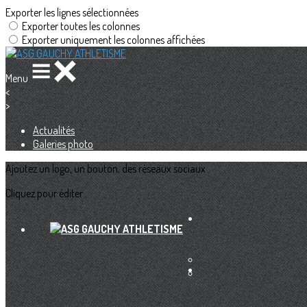
Exporter les lignes sélectionnées
Exporter toutes les colonnes
Exporter uniquement les colonnes affichées
Menu
<
>
Actualités
Galeries photo
Ajoutez un logo, un bouton, des réseaux sociaux
Cliquez pour éditer