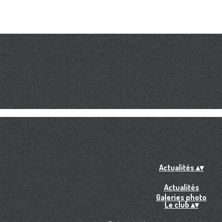
Actualités
▴
▾
Actualités
Galeries photo
Le club
▴
▾