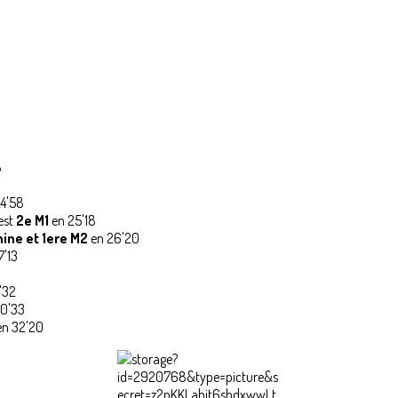
8
4'58
est
2e M1
en 25'18
nine et 1ere M2
en 26'20
7'13
'32
0'33
n 32'20