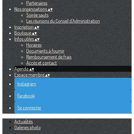
Partenaires
Nos organisations
▴
▾
Soirée sauts
Les réunions du Conseil d'Administration
Inscription
▴
▾
Boutique
▴
▾
Infos utiles
▴
▾
Horaires
Documents à fournir
Remboursement de frais
Accès et contact
Agenda
▴
▾
Espace membre
▴
▾
Instagram
Facebook
Se connecter
Actualités
Galeries photo