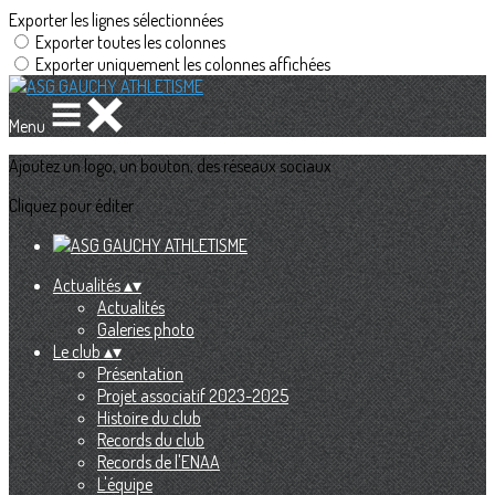
Exporter les lignes sélectionnées
Exporter toutes les colonnes
Exporter uniquement les colonnes affichées
Menu
Ajoutez un logo, un bouton, des réseaux sociaux
Cliquez pour éditer
Actualités
▴
▾
Actualités
Galeries photo
Le club
▴
▾
Présentation
Projet associatif 2023-2025
Histoire du club
Records du club
Records de l'ENAA
L'équipe