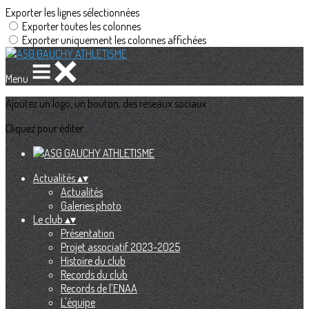
Exporter les lignes sélectionnées
Exporter toutes les colonnes
Exporter uniquement les colonnes affichées
Menu
Ajoutez un logo, un bouton, des réseaux sociaux
Cliquez pour éditer
Actualités
▴
▾
Actualités
Galeries photo
Le club
▴
▾
Présentation
Projet associatif 2023-2025
Histoire du club
Records du club
Records de l'ENAA
L'équipe