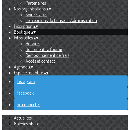
Partenaires
Nos organisations
▴
▾
Soirée sauts
Les réunions du Conseil d'Administration
Inscription
▴
▾
Boutique
▴
▾
Infos utiles
▴
▾
Horaires
Documents à fournir
Remboursement de frais
Accès et contact
Agenda
▴
▾
Espace membre
▴
▾
Instagram
Facebook
Se connecter
Actualités
Galeries photo