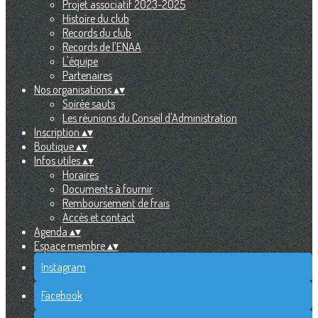
Projet associatif 2023-2025
Histoire du club
Records du club
Records de l'ENAA
L'équipe
Partenaires
Nos organisations
▴
▾
Soirée sauts
Les réunions du Conseil d'Administration
Inscription
▴
▾
Boutique
▴
▾
Infos utiles
▴
▾
Horaires
Documents à fournir
Remboursement de frais
Accès et contact
Agenda
▴
▾
Espace membre
▴
▾
Instagram
Facebook