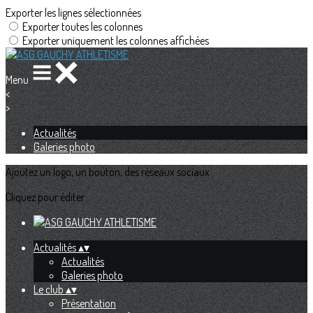
Exporter les lignes sélectionnées
Exporter toutes les colonnes
Exporter uniquement les colonnes affichées
Menu
<
>
Actualités
Galeries photo
Ajoutez un logo, un bouton, des réseaux sociaux
Cliquez pour éditer
Actualités
▴
▾
Actualités
Galeries photo
Le club
▴
▾
Présentation