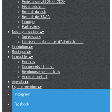
Projet associatif 2023-2025
Histoire du club
Records du club
Records de l'ENAA
L'équipe
Partenaires
Nos organisations
▴
▾
Soirée sauts
Les réunions du Conseil d'Administration
Inscription
▴
▾
Boutique
▴
▾
Infos utiles
▴
▾
Horaires
Documents à fournir
Remboursement de frais
Accès et contact
Agenda
▴
▾
Espace membre
▴
▾
Instagram
Facebook