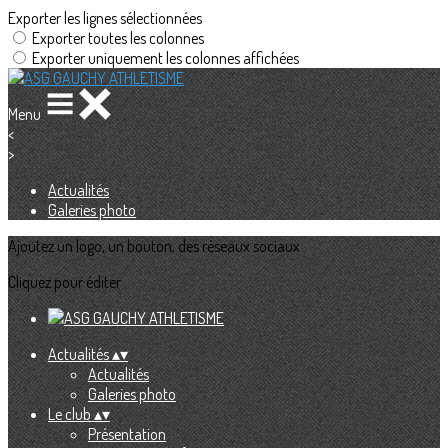
Exporter les lignes sélectionnées
Exporter toutes les colonnes
Exporter uniquement les colonnes affichées
Menu
<
>
Actualités
Galeries photo
Ajoutez un logo, un bouton, des réseaux sociaux
Cliquez pour éditer
Actualités
▴
▾
Actualités
Galeries photo
Le club
▴
▾
Présentation