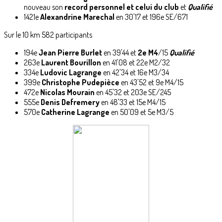
nouveau son
record personnel et celui du club
et
Qualifié
1421e
Alexandrine Marechal
en 30'17 et 196e SE/671
Sur le 10 km 582 participants
194e
Jean Pierre Burlet
en 39'44 et
2e M4
/15
Qualifié
263e
Laurent Bourillon
en 41'08 et 22e M2/32
334e
Ludovic Lagrange
en 42'34 et 16e M3/34
399e
Christophe Pudepièce
en 43'52 et 9e M4/15
472e
Nicolas Mourain
en 45'32 et 203e SE/245
555e
Denis Defremery
en 48'33 et 15e M4/15
570e
Catherine Lagrange
en 50'09 et 5e M3/5