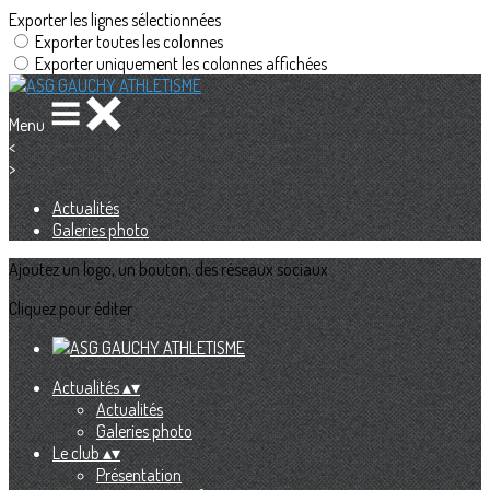
Exporter les lignes sélectionnées
Exporter toutes les colonnes
Exporter uniquement les colonnes affichées
Menu
<
>
Actualités
Galeries photo
Ajoutez un logo, un bouton, des réseaux sociaux
Cliquez pour éditer
Actualités
▴
▾
Actualités
Galeries photo
Le club
▴
▾
Présentation