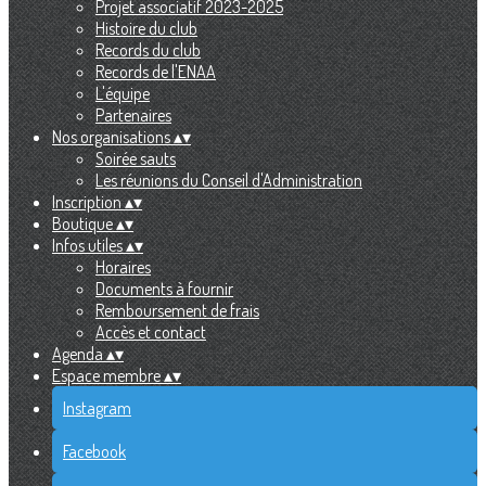
Projet associatif 2023-2025
Histoire du club
Records du club
Records de l'ENAA
L'équipe
Partenaires
Nos organisations
▴
▾
Soirée sauts
Les réunions du Conseil d'Administration
Inscription
▴
▾
Boutique
▴
▾
Infos utiles
▴
▾
Horaires
Documents à fournir
Remboursement de frais
Accès et contact
Agenda
▴
▾
Espace membre
▴
▾
Instagram
Facebook