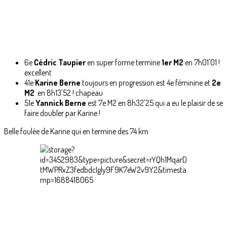
6e
Cédric Taupier
en super forme termine
1er M2
en 7h01'01 !
excellent
41e
Karine Berne
toujours en progression est 4e féminine et
2e
M2
en 8h13'52 ! chapeau
51e
Yannick Berne
est 7e M2 en 8h32'25 qui a eu le plaisir de se
faire doubler par Karine !
Belle foulée de Karine qui en termine des 74 km