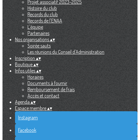
Projet associatif 2023-2025
Histoire du club
Records du club
Records de l'ENAA
L'équipe
Partenaires
Nos organisations
▴
▾
Soirée sauts
Les réunions du Conseil d'Administration
Inscription
▴
▾
Boutique
▴
▾
Infos utiles
▴
▾
Horaires
Documents à fournir
Remboursement de frais
Accès et contact
Agenda
▴
▾
Espace membre
▴
▾
Instagram
Facebook