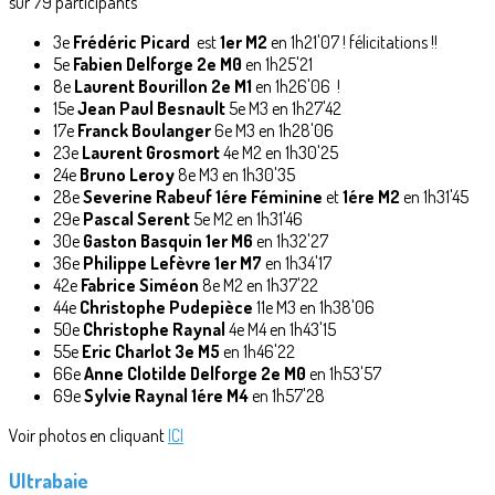
sur 79 participants
3e
Frédéric Picard
est
1er M2
en 1h21'07 ! félicitations !!
5e
Fabien Delforge 2e M0
en 1h25'21
8e
Laurent Bourillon 2e M1
en 1h26'06 !
15e
Jean Paul Besnault
5e M3 en 1h27'42
17e
Franck Boulanger
6e M3 en 1h28'06
23e
Laurent Grosmort
4e M2 en 1h30'25
24e
Bruno Leroy
8e M3 en 1h30'35
28e
Severine Rabeuf 1ére Féminine
et
1ére M2
en 1h31'45
29e
Pascal Serent
5e M2 en 1h31'46
30e
Gaston Basquin 1er M6
en 1h32'27
36e
Philippe Lefèvre 1er M7
en 1h34'17
42e
Fabrice Siméon
8e M2 en 1h37'22
44e
Christophe Pudepièce
11e M3 en 1h38'06
50e
Christophe Raynal
4e M4 en 1h43'15
55e
Eric Charlot 3e M5
en 1h46'22
66e
Anne Clotilde Delforge 2e M0
en 1h53'57
69e
Sylvie Raynal 1ére M4
en 1h57'28
Voir photos en cliquant
ICI
Ultrabaie