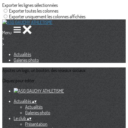
Exporter les lignes sélectionnées
Exporter toutes les colonnes
Exporter uniquement les colonnes affichées
Menu
<
>
Actualités
Galeries photo
Ajoutez un logo, un bouton, des réseaux sociaux
Cliquez pour éditer
Actualités
▴
▾
Actualités
Galeries photo
Le club
▴
▾
Présentation