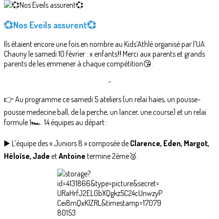
💞Nos Eveils assurent💞
Ils étaient encore une fois en nombre au Kids’Athlé organisé par l’UA
Chauny le samedi 10 février : x enfants‼️ Merci aux parents et grands
parents de les emmener à chaque compétition😘.
-
👉 Au programme ce samedi 5 ateliers (un relai haies, un pousse-
pousse medecine ball, de la perche, un lancer, une course) et un relai
formule 1🏎️. 14 équipes au départ :
▶️ L’équipe des « Juniors 8 » composée de
Clarence, Eden, Margot,
Héloïse, Jade
et
Antoine
termine 2ème🥈.