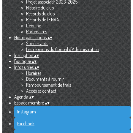
Projet associatif 2023-2025
Histoire du club
Records du club
Records de l'ENAA
L'équipe
Partenaires
Nos organisations
▴
▾
Soirée sauts
Les réunions du Conseil d'Administration
Inscription
▴
▾
Boutique
▴
▾
Infos utiles
▴
▾
Horaires
Documents à fournir
Remboursement de frais
Accès et contact
Agenda
▴
▾
Espace membre
▴
▾
Instagram
Facebook