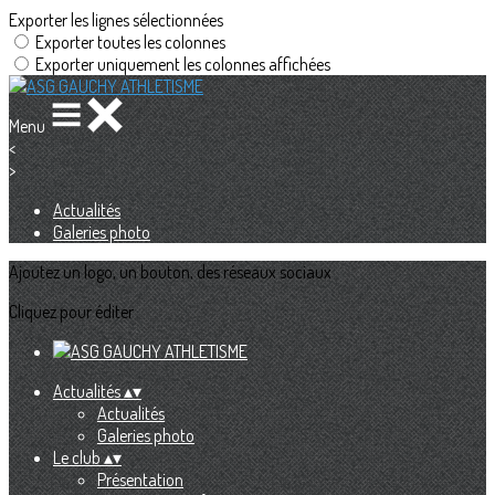
Exporter les lignes sélectionnées
Exporter toutes les colonnes
Exporter uniquement les colonnes affichées
Menu
<
>
Actualités
Galeries photo
Ajoutez un logo, un bouton, des réseaux sociaux
Cliquez pour éditer
Actualités
▴
▾
Actualités
Galeries photo
Le club
▴
▾
Présentation