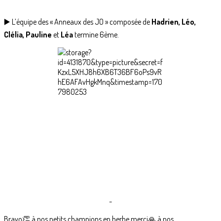
▶️ L’équipe des « Anneaux des JO » composée de
Hadrien, Léo,
Clélia, Pauline
et
Léa
termine 6ème.
-
Bravo👏 à nos petits champions en herbe merci🙏 à nos