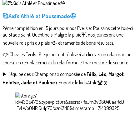
🥰Kid’s Athlé et Poussinade🤩
2ème compétition en 15 jours pour nos Eveils et Poussins cette fois-ci
au Stade Saint-Quentinois. Malgré la pluie☔, nos jeunes ont une
nouvelle fois pris du plaisir🥳 et ramenés de bons résultats.
👉 Chez les Eveils : 8 équipes ont réalisé 4 ateliers et un relai marche
course en remplacement du relai formule 1 par mesure de sécurité.
▶️ L’équipe des « Champions » composée de
Félix, Léo, Margot,
Héloïse, Jade et Pauline
remporte le kids’Athlé🏆🥇