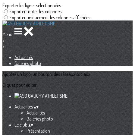
Exporter les lignes sélectionnées
Exporter toutes les colonnes
Exporter uniquement les colonnes affichées
Menu
<
>
Actualités
Galeries photo
Ajoutez un logo, un bouton, des réseaux sociaux
Cliquez pour éditer
Actualités
▴
▾
Actualités
Galeries photo
Le club
▴
▾
Présentation