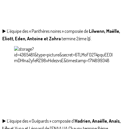
▶️ L’équipe des « Panthères noires » composée de
Lilwenn, Maëlle,
Eliott, Eden, Antoine et Zohra
termine 2ème🥈.
▶️ L’équipe des « Guépards » composée d’
Hadrien, Anaëlle, Anaïs,
Lily
et Yuna et Léonard de l’ENAA UA Chauny termine 8ème.