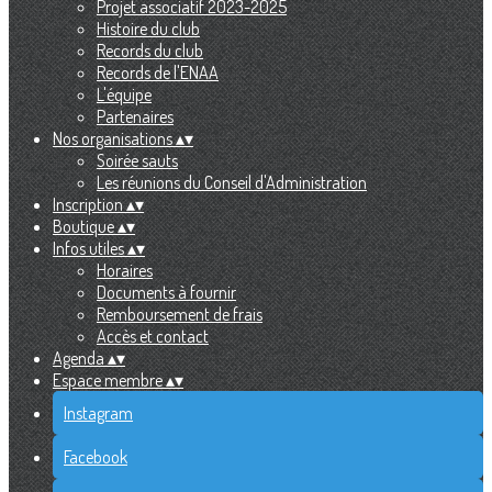
Projet associatif 2023-2025
Histoire du club
Records du club
Records de l'ENAA
L'équipe
Partenaires
Nos organisations
▴
▾
Soirée sauts
Les réunions du Conseil d'Administration
Inscription
▴
▾
Boutique
▴
▾
Infos utiles
▴
▾
Horaires
Documents à fournir
Remboursement de frais
Accès et contact
Agenda
▴
▾
Espace membre
▴
▾
Instagram
Facebook