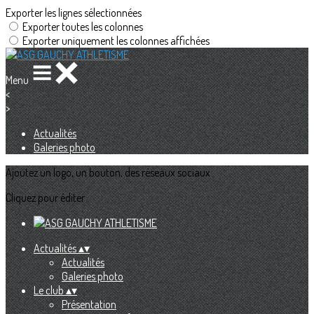
Exporter les lignes sélectionnées
Exporter toutes les colonnes
Exporter uniquement les colonnes affichées
Menu
<
>
Actualités
Galeries photo
Ajoutez un logo, un bouton, des réseaux sociaux
Cliquez pour éditer
Actualités
▴
▾
Actualités
Galeries photo
Le club
▴
▾
Présentation