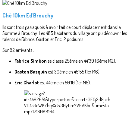
Chè 10km Ed'Brouchy
Ils sont trois gasiaquois à avoir fait ce court déplacement dans la
Somme à Brouchy. Les 485 habitants du village ont pu découvrir les
talents de Fabrice, Gaston et Eric. 2 podiums.
Sur 82 arrivants :
Fabrice Siméon
se classe 25ème en 44’39 (6ème M2).
Gaston Basquin
est 30ème en 45’55 (1er M6).
Eric Charlot
est 44ème en 50’10 (1er M5).