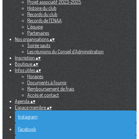
Projet associatif 2023-2025
Histoire du club
Records du club
Records de l'ENAA
L'équipe
Partenaires
Nos organisations
▴
▾
Soirée sauts
Les réunions du Conseil d'Administration
Inscription
▴
▾
Boutique
▴
▾
Infos utiles
▴
▾
Horaires
Documents à fournir
Remboursement de frais
Accès et contact
Agenda
▴
▾
Espace membre
▴
▾
Instagram
Facebook