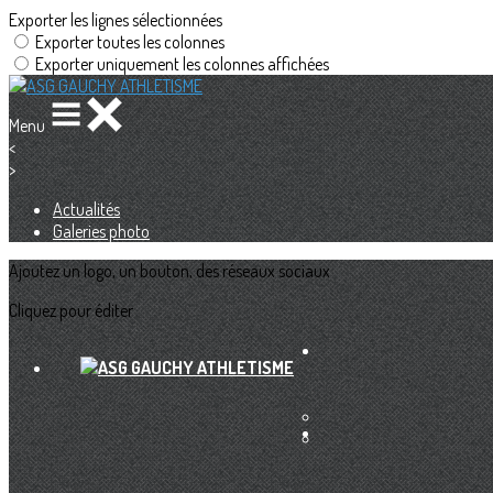
Exporter les lignes sélectionnées
Exporter toutes les colonnes
Exporter uniquement les colonnes affichées
Menu
<
>
Actualités
Galeries photo
Ajoutez un logo, un bouton, des réseaux sociaux
Cliquez pour éditer