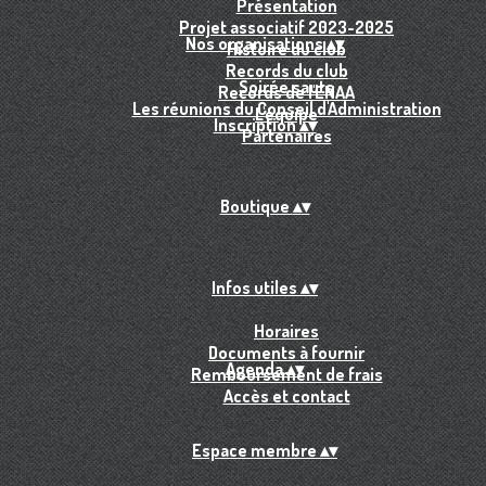
Présentation
Projet associatif 2023-2025
Nos organisations
▴
▾
Histoire du club
Records du club
Soirée sauts
Records de l'ENAA
Les réunions du Conseil d'Administration
L'équipe
Inscription
▴
▾
Partenaires
Boutique
▴
▾
Infos utiles
▴
▾
Horaires
Documents à fournir
Agenda
▴
▾
Remboursement de frais
Accès et contact
Espace membre
▴
▾