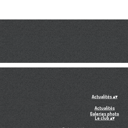
Actualités
▴
▾
Actualités
Galeries photo
Le club
▴
▾