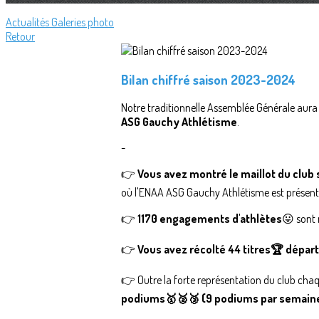
Actualités
Galeries photo
Retour
Bilan chiffré saison 2023-2024
Notre traditionnelle Assemblée Générale aura l
ASG Gauchy Athlétisme
.
-
👉
Vous avez montré le maillot du club
où l'ENAA ASG Gauchy Athlétisme est présent
👉
1170 engagements d'athlètes
😛 sont
👉
Vous avez récolté 44 titres🏆 dépar
👉 Outre la forte représentation du club ch
podiums🥇🥈🥉 (9 podiums par semaine) 