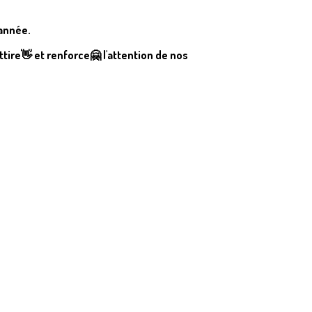
'année.
tire👋 et renforce🤗 l'attention de nos