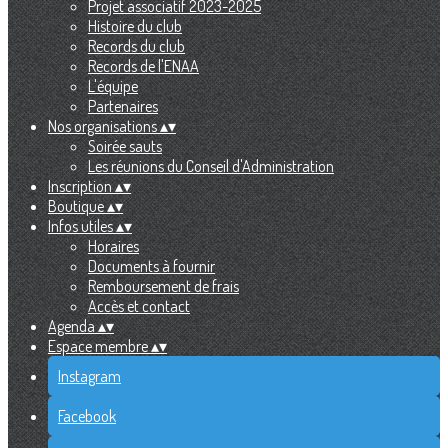
Projet associatif 2023-2025
Histoire du club
Records du club
Records de l'ENAA
L'équipe
Partenaires
Nos organisations
▴
▾
Soirée sauts
Les réunions du Conseil d'Administration
Inscription
▴
▾
Boutique
▴
▾
Infos utiles
▴
▾
Horaires
Documents à fournir
Remboursement de frais
Accès et contact
Agenda
▴
▾
Espace membre
▴
▾
Instagram
Facebook