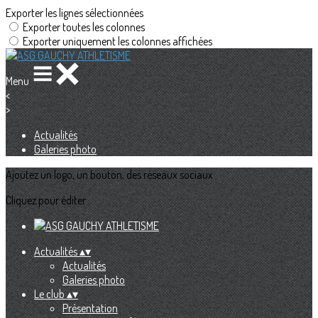
Exporter les lignes sélectionnées
Exporter toutes les colonnes
Exporter uniquement les colonnes affichées
Menu
<
>
Actualités
Galeries photo
Ajoutez un logo, un bouton, des réseaux sociaux
Cliquez pour éditer
Actualités
▴
▾
Actualités
Galeries photo
Le club
▴
▾
Présentation