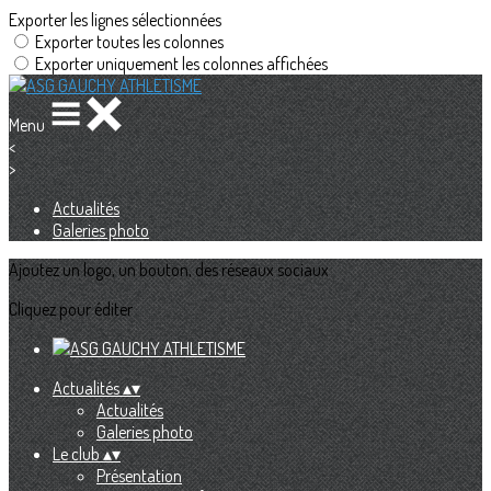
Exporter les lignes sélectionnées
Exporter toutes les colonnes
Exporter uniquement les colonnes affichées
Menu
<
>
Actualités
Galeries photo
Ajoutez un logo, un bouton, des réseaux sociaux
Cliquez pour éditer
Actualités
▴
▾
Actualités
Galeries photo
Le club
▴
▾
Présentation