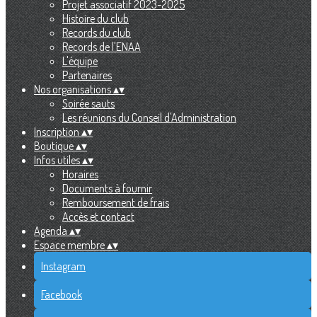
Projet associatif 2023-2025
Histoire du club
Records du club
Records de l'ENAA
L'équipe
Partenaires
Nos organisations
▴
▾
Soirée sauts
Les réunions du Conseil d'Administration
Inscription
▴
▾
Boutique
▴
▾
Infos utiles
▴
▾
Horaires
Documents à fournir
Remboursement de frais
Accès et contact
Agenda
▴
▾
Espace membre
▴
▾
Instagram
Facebook