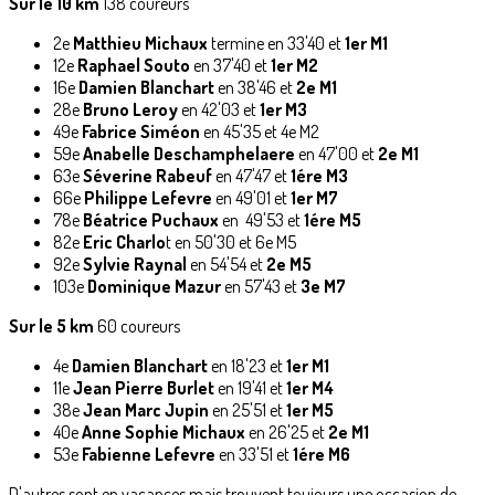
Sur le 10 km
138 coureurs
2e
Matthieu Michaux
termine en 33'40 et
1er M1
12e
Raphael Souto
en 37'40 et
1er M2
16e
Damien Blanchart
en 38'46 et
2e M1
28e
Bruno Leroy
en 42'03 et
1er M3
49e
Fabrice Siméon
en 45'35 et 4e M2
59e
Anabelle Deschamphelaere
en 47'00 et
2e M1
63e
Séverine Rabeuf
en 47'47 et
1ére M3
66e
Philippe Lefevre
en 49'01 et
1er M7
78e
Béatrice Puchaux
en 49'53 et
1ére M5
82e
Eric Charlo
t en 50'30 et 6e M5
92e
Sylvie Raynal
en 54'54 et
2e M5
103e
Dominique Mazur
en 57'43 et
3e M7
Sur le 5 km
60 coureurs
4e
Damien Blanchart
en 18'23 et
1er M1
11e
Jean Pierre Burlet
en 19'41 et
1er M4
38e
Jean Marc Jupin
en 25'51 et
1er M5
40e
Anne Sophie Michaux
en 26'25 et
2e M1
53e
Fabienne Lefevre
en 33'51 et
1ére M6
D'autres sont en vacances mais trouvent toujours une occasion de