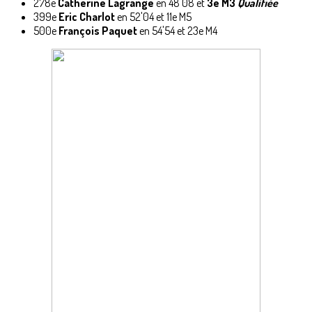
278e
Catherine Lagrange
en 48'08 et
3e M3
Qualifiée
399e
Eric Charlot
en 52'04 et 11e M5
500e
François Paquet
en 54'54 et 23e M4