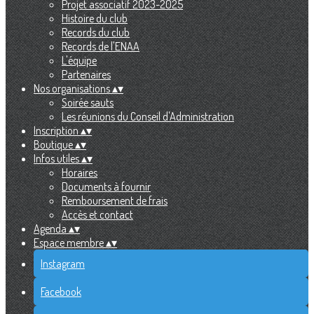
Projet associatif 2023-2025
Histoire du club
Records du club
Records de l'ENAA
L'équipe
Partenaires
Nos organisations
▴
▾
Soirée sauts
Les réunions du Conseil d'Administration
Inscription
▴
▾
Boutique
▴
▾
Infos utiles
▴
▾
Horaires
Documents à fournir
Remboursement de frais
Accès et contact
Agenda
▴
▾
Espace membre
▴
▾
Instagram
Facebook