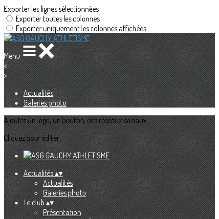
Exporter les lignes sélectionnées
Exporter toutes les colonnes
Exporter uniquement les colonnes affichées
Menu
<
>
Actualités
Galeries photo
Ajoutez un logo, un bouton, des réseaux sociaux
Cliquez pour éditer
Actualités
▴
▾
Actualités
Galeries photo
Le club
▴
▾
Présentation