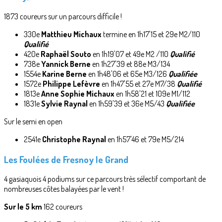
1873 coureurs sur un parcours difficile !
330e
Matthieu Michaux
termine en 1h17'15 et 29e M2/110
Qualifié
420e
Raphaël Souto
en 1h19'07 et 49e M2 /110
Qualifié
738e
Yannick Berne
en 1h27'39 et 88e M3/134
1554e
Karine Berne
en 1h48'06 et 65e M3/126
Qualifiée
1572e
Philippe Lefèvre
en 1h47'55 et 27e M7/38
Qualifié
1813e
Anne Sophie Michaux
en 1h58'21 et 109e M1/112
1831e
Sylvie Raynal
en 1h59'39 et 36e M5/43
Qualifiée
Sur le semi en open
2541e
Christophe Raynal
en 1h57'46 et 79e M5/214
Les Foulées de Fresnoy le Grand
4 gasiaquois 4 podiums sur ce parcours très sélectif comportant de
nombreuses côtes balayées par le vent !
Sur le 5 km
162 coureurs