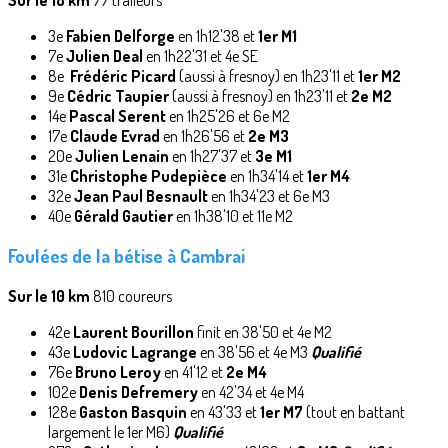
3e
Fabien Delforge
en 1h12'38 et
1er M1
7e
Julien Deal
en 1h22'31 et 4e SE
8e
Frédéric Picard
(aussi à fresnoy) en 1h23'11 et
1er M2
9e
Cédric Taupier
(aussi à fresnoy) en 1h23'11 et
2e M2
14e
Pascal Serent
en 1h25'26 et 6e M2
17e
Claude Evrad
en 1h26'56 et
2e M3
20e
Julien Lenain
en 1h27'37 et
3e M1
31e
Christophe Pudepièce
en 1h34'14 et
1er M4
32e
Jean Paul Besnault
en 1h34'23 et 6e M3
40e
Gérald Gautier
en 1h38'10 et 11e M2
Foulées de la bétise à Cambrai
Sur le 10 km
810 coureurs
42e
Laurent Bourillon
finit en 38'50 et 4e M2
43e
Ludovic Lagrange
en 38'56 et 4e M3
Qualifié
76e
Bruno Leroy
en 41'12 et
2e M4
102e
Denis Defremery
en 42'34 et 4e M4
128e
Gaston Basquin
en 43'33 et
1er M7
(tout en battant
largement le 1er M6)
Qualifié