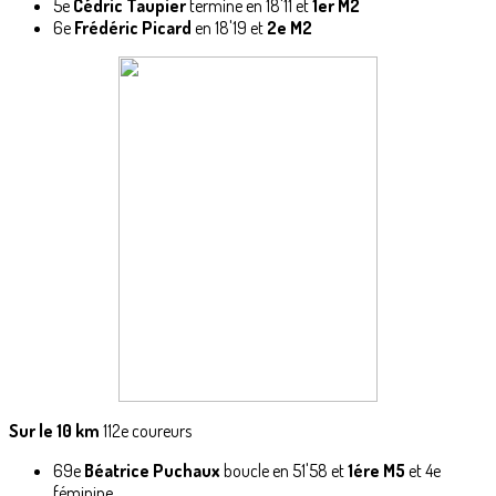
5e
Cédric Taupier
termine en 18'11 et
1er M2
6e
Frédéric Picard
en 18'19 et
2e M2
Sur le 10 km
112e coureurs
69e
Béatrice Puchaux
boucle en 51'58 et
1ére M5
et 4e
féminine