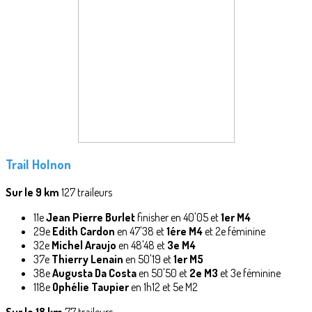
Trail Holnon
Sur le 9 km
127 traileurs
11e
Jean Pierre Burlet
finisher en 40'05 et
1er M4
29e
Edith Cardon
en 47'38 et
1ére M4
et 2e féminine
32e
Michel Araujo
en 48'48 et
3e M4
37e
Thierry Lenain
en 50'19 et
1er M5
38e
Augusta Da Costa
en 50'50 et
2e M3
et 3e féminine
118e
Ophélie Taupier
en 1h12 et 5e M2
Sur le 18 km
77 traileurs