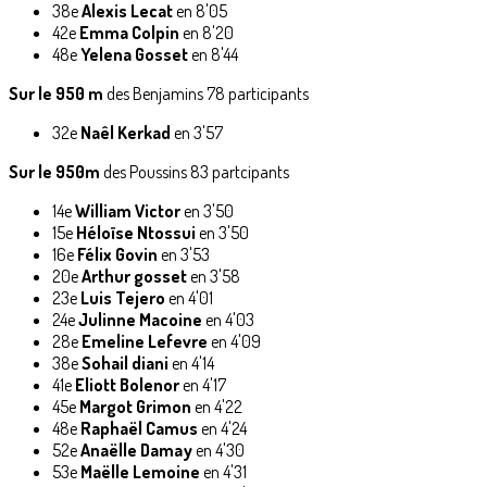
38e
Alexis Lecat
en 8'05
42e
Emma Colpin
en 8'20
48e
Yelena Gosset
en 8'44
Sur le 950 m
des Benjamins 78 participants
32e
Naêl Kerkad
en 3'57
Sur le 950m
des Poussins 83 partcipants
14e
William Victor
en 3'50
15e
Héloïse Ntossui
en 3'50
16e
Félix Govin
en 3'53
20e
Arthur gosset
en 3'58
23e
Luis Tejero
en 4'01
24e
Julinne Macoine
en 4'03
28e
Emeline Lefevre
en 4'09
38e
Sohail diani
en 4'14
41e
Eliott Bolenor
en 4'17
45e
Margot Grimon
en 4'22
48e
Raphaël Camus
en 4'24
52e
Anaëlle Damay
en 4'30
53e
Maëlle Lemoine
en 4'31