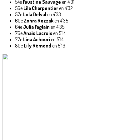
54e
Faustine Sauvage
en 4'31
56e
Lila Charpentier
en 4'32
57e
Lola Delval
en 4'33
60e
Zohra Rezzak
en 4'35
64e
Julia Faglain
en 4'35
76e
Anaïs Lacroix
en 5'14
77e
Lina Achouri
en 5'14
80e
Lily Rémond
en 5'19