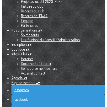
Projet associatif 2023-2025
Histoire du club
Records du club
Records de l'ENAA
L'équipe
Partenaires
Nos organisations
▴
▾
Soirée sauts
Les réunions du Conseil d'Administration
Inscription
▴
▾
Boutique
▴
▾
Infos utiles
▴
▾
Horaires
Documents à fournir
Remboursement de frais
Accès et contact
Agenda
▴
▾
Espace membre
▴
▾
Instagram
Facebook