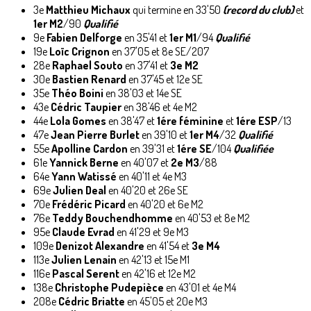
3e
Matthieu Michaux
qui termine en 33'50
(record du club)
et
1er M2
/90
Qualifié
9e
Fabien Delforge
en 35'41 et
1er M1
/94
Qualifié
19e
Loïc Crignon
en 37'05 et 8e SE/207
28e
Raphael Souto
en 37'41 et
3e M2
30e
Bastien Renard
en 37'45 et 12e SE
35e
Théo Boini
en 38'03 et 14e SE
43e
Cédric Taupier
en 38'46 et 4e M2
44e
Lola Gomes
en 38'47 et
1ére féminine
et
1ére ESP
/13
47e
Jean Pierre Burlet
en 39'10 et
1er M4
/32
Qualifié
55e
Apolline Cardon
en 39'31 et
1ére SE
/104
Qualifiée
61e
Yannick Berne
en 40'07 et
2e M3
/88
64e
Yann Watissé
en 40'11 et 4e M3
69e
Julien Deal
en 40'20 et 26e SE
70e
Frédéric Picard
en 40'20 et 6e M2
76e
Teddy Bouchendhomme
en 40'53 et 8e M2
95e
Claude Evrad
en 41'29 et 9e M3
109e
Denizot Alexandre
en 41'54 et
3e M4
113e
Julien Lenain
en 42'13 et 15e M1
116e
Pascal Serent
en 42'16 et 12e M2
138e
Christophe Pudepièce
en 43'01 et 4e M4
208e
Cédric Briatte
en 45'05 et 20e M3