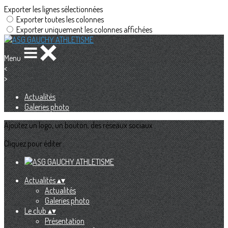
Exporter les lignes sélectionnées
Exporter toutes les colonnes
Exporter uniquement les colonnes affichées
Menu
<
>
Actualités
Galeries photo
Ajoutez un logo, un bouton, des réseaux sociaux
Cliquez pour éditer
Actualités
▴
▾
Actualités
Galeries photo
Le club
▴
▾
Présentation