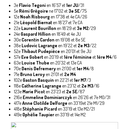
3e
Flavio Tegoni
en 16'57 et
1er JU
/31
5e
Rémi Grégoire
ne 17'02 et
3e SE
/75
12e
Noah Risbourg
en 17'38 et 4e CA/26
21e
Léopold Biernat
en 18'27 et 7e CA
22e
Laurent Bourillon
en 18'29 et
3e M2
/29
24e
Gaspard Hillion
en 18'49 et 4e JU
30e
Corentin Cardon
en 19'08 et 8e SE
38e
Ludovic Lagrange
en 19'22 et
2e M3
/22
52e
Thibaut Pudepièce
en 20'01 et 9e JU
57e
Eve Gobert
en 20'19 et
1ére féminine
et
1ére M4
/6
63e
Louise Thube
en 20'32 et 13e CA
70e
Denis Defremery
en 21'00 et
1er M4
/8
71e
Bruno Leroy
en 21'01 et
2e M4
102e
Gaston Basquin
en 22'21 et
1er M7
/3
118e
Catherine Lagrange
en 23'12 et
2e M3
/16
123e
Marie Picot
en 23'23 et
2e SE
/87
216e
Emmeline Dominiarczyk
en 26'26 et 7e M0/31
417e
Anne Clotilde Delforge
en 33'19et 21e M1/29
418e
Stéphanie Picard
en 33'19 et 13e M2/21
419e
Ophélie Taupier
en 33'19 et 14e M2