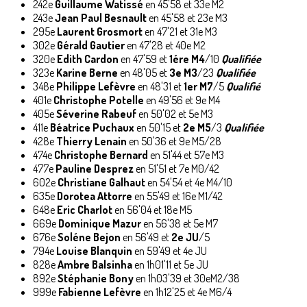
242e
Guillaume Watissé
en 45'58 et 33e M2
243e
Jean Paul Besnault
en 45'58 et 23e M3
295e
Laurent Grosmort
en 47'21 et 31e M3
302e
Gérald Gautier
en 47'28 et 40e M2
320e
Edith Cardon
en 47'59 et
1ére M4
/10
Qualifiée
323e
Karine Berne
en 48'05 et
3e M3
/23
Qualifiée
348e
Philippe Lefèvre
en 48'31 et
1er M7
/5
Qualifié
401e
Christophe Potelle
en 49'56 et 9e M4
405e
Séverine Rabeuf
en 50'02 et 5e M3
411e
Béatrice Puchaux
en 50'15 et
2e M5
/3
Qualifiée
428e
Thierry Lenain
en 50'36 et 9e M5/28
474e
Christophe Bernard
en 51'44 et 57e M3
477e
Pauline Desprez
en 51'51 et 7e M0/42
602e
Christiane Galhaut
en 54'54 et 4e M4/10
635e
Dorotea Attorre
en 55'49 et 16e M1/42
648e
Eric Charlot
en 56'04 et 18e M5
669e
Dominique Mazur
en 56'38 et 5e M7
676e
Soléne Bejon
en 56'49 et
2e JU
/5
794e
Louise Blanquin
en 59'49 et 4e JU
828e
Ambre Balsinha
en 1h01'11 et 5e JU
892e
Stéphanie Bony
en 1h03'39 et 30eM2/38
999e
Fabienne Lefèvre
en 1h12'25 et 4e M6/4