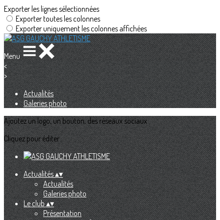
Exporter les lignes sélectionnées
Exporter toutes les colonnes
Exporter uniquement les colonnes affichées
Menu
<
>
Actualités
Galeries photo
Ajoutez un logo, un bouton, des réseaux sociaux
Cliquez pour éditer
Actualités
▴
▾
Actualités
Galeries photo
Le club
▴
▾
Présentation