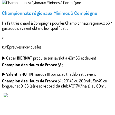
Championnats régionaux Minimes à Compiègne
Il a fait très chaud à Compiègne pour les Championnats régionaux où 4
gasiaquois avaient obtenu leur qualification.
>
👉Epreuves individuelles
▶️
Oscar BIERNAT
propulse son javelot à 40m86 et devient
Champion des Hauts de France
🥇 ;
▶️
Valentin HUTIN
marque 111 points au triathlon et devient
Champion des Hauts de France
🥇 : 29’’42 au 200mH, 5m49 en
longueur et 9’’36 (série et
record du club
)/9’’74(finale) au 80m ;