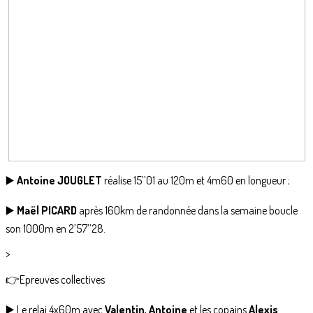
▶️
Antoine JOUGLET
réalise 15’’01 au 120m et 4m60 en longueur ;
▶️
Maël PICARD
après 160km de randonnée dans la semaine boucle
son 1000m en 2’57’’28.
>
👉Epreuves collectives
▶️ Le relai 4x60m avec
Valentin, Antoine
et les copains
Alexis