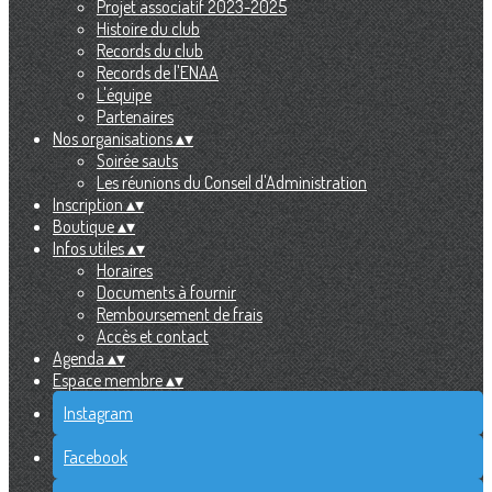
Projet associatif 2023-2025
Histoire du club
Records du club
Records de l'ENAA
L'équipe
Partenaires
Nos organisations
▴
▾
Soirée sauts
Les réunions du Conseil d'Administration
Inscription
▴
▾
Boutique
▴
▾
Infos utiles
▴
▾
Horaires
Documents à fournir
Remboursement de frais
Accès et contact
Agenda
▴
▾
Espace membre
▴
▾
Instagram
Facebook