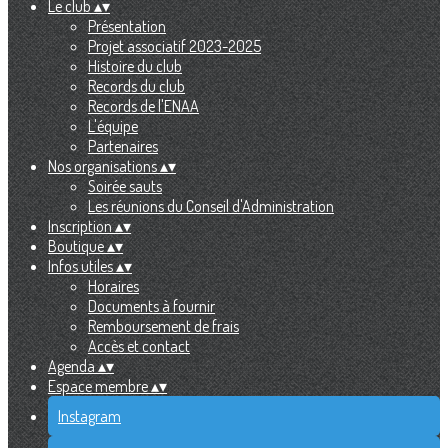
Le club
▴
▾
Présentation
Projet associatif 2023-2025
Histoire du club
Records du club
Records de l'ENAA
L'équipe
Partenaires
Nos organisations
▴
▾
Soirée sauts
Les réunions du Conseil d'Administration
Inscription
▴
▾
Boutique
▴
▾
Infos utiles
▴
▾
Horaires
Documents à fournir
Remboursement de frais
Accès et contact
Agenda
▴
▾
Espace membre
▴
▾
Instagram