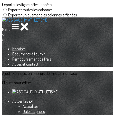
Exporter les lignes sélectionnées
Exporter toutes les colonnes
Exporter uniquement les colonnes affichées
Menu
<
>
Horaires
Documents à fournir
Remboursement de frais
Accès et contact
Ajoutez un logo, un bouton, des réseaux sociaux
Cliquez pour éditer
Actualités
▴
▾
Actualités
Galeries photo