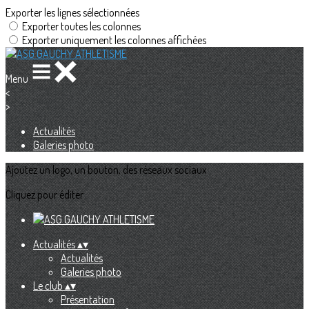
Exporter les lignes sélectionnées
Exporter toutes les colonnes
Exporter uniquement les colonnes affichées
Menu
<
>
Actualités
Galeries photo
Ajoutez un logo, un bouton, des réseaux sociaux
Cliquez pour éditer
Actualités
▴
▾
Actualités
Galeries photo
Le club
▴
▾
Présentation