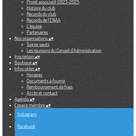
Projet associatif 2023-2025
Histoire du club
Records du club
Records de l'ENAA
L'équipe
Partenaires
Nos organisations
▴
▾
Soirée sauts
Les réunions du Conseil d'Administration
Inscription
▴
▾
Boutique
▴
▾
Infos utiles
▴
▾
Horaires
Documents à fournir
Remboursement de frais
Accès et contact
Agenda
▴
▾
Espace membre
▴
▾
Instagram
Facebook