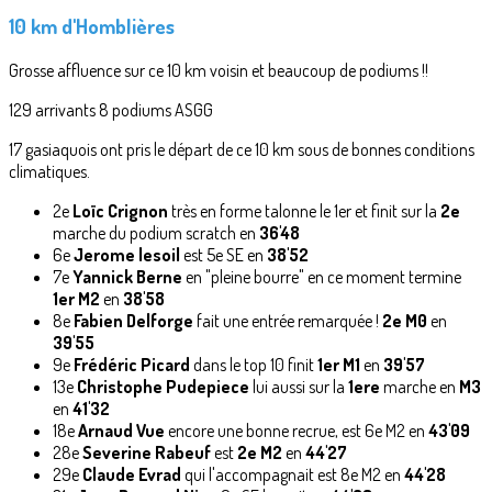
10 km d'Homblières
Grosse affluence sur ce 10 km voisin et beaucoup de podiums !!
129 arrivants 8 podiums ASGG
17 gasiaquois ont pris le départ de ce 10 km sous de bonnes conditions
climatiques.
2e
Loïc Crignon
très en forme talonne le 1er et finit sur la
2e
marche du podium scratch en
36'48
6e
Jerome lesoil
est 5e SE en
38'52
7e
Yannick Berne
en "pleine bourre" en ce moment termine
1er M2
en
38'58
8e
Fabien Delforge
fait une entrée remarquée !
2e M0
en
39'55
9e
Frédéric Picard
dans le top 10 finit
1er M1
en
39'57
13e
Christophe Pudepiece
lui aussi sur la
1ere
marche en
M3
en
41'32
18e
Arnaud Vue
encore une bonne recrue, est 6e M2 en
43'09
28e
Severine Rabeuf
est
2e M2
en
44'27
29e
Claude Evrad
qui l'accompagnait est 8e M2 en
44'28