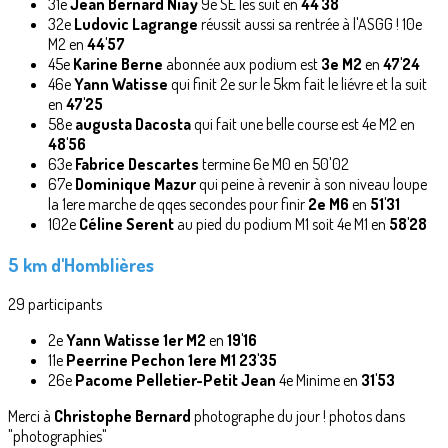
31e
Jean Bernard Niay
9e SE les suit en
44'38
32e
Ludovic Lagrange
réussit aussi sa rentrée à l'ASGG ! 10e
M2 en
44'57
45e
Karine Berne
abonnée aux podium est
3e M2
en
47'24
46e
Yann Watisse
qui finit 2e sur le 5km fait le liévre et la suit
en
47'25
58e
augusta Dacosta
qui fait une belle course est 4e M2 en
48'56
63e
Fabrice Descartes
termine 6e M0 en 50'02
67e
Dominique Mazur
qui peine à revenir à son niveau loupe
la 1ere marche de qqes secondes pour finir
2e M6
en
51'31
102e
Céline Serent
au pied du podium M1 soit 4e M1 en
58'28
5 km d'Homblières
29 participants
2e
Yann Watisse
1er M2
en
19'16
11e
Peerrine Pechon
1ere M1
23'35
26e
Pacome Pelletier-Petit Jean
4e Minime en
31'53
Merci à
Christophe Bernard
photographe du jour ! photos dans
"photographies"