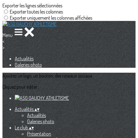
Exporter les lignes sélectionnées
Exporter toutes les colonnes
Exporter uniquement les colonnes affichées
Menu
<
>
Actualités
Galeries photo
Ajoutez un logo, un bouton, des réseaux sociaux
Cliquez pour éditer
Actualités
▴
▾
Actualités
Galeries photo
Le club
▴
▾
Présentation