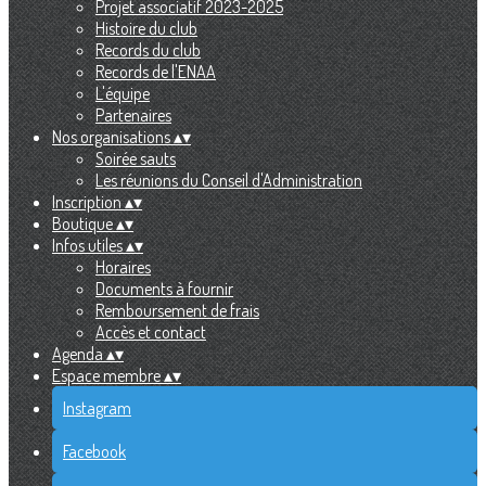
Projet associatif 2023-2025
Histoire du club
Records du club
Records de l'ENAA
L'équipe
Partenaires
Nos organisations
▴
▾
Soirée sauts
Les réunions du Conseil d'Administration
Inscription
▴
▾
Boutique
▴
▾
Infos utiles
▴
▾
Horaires
Documents à fournir
Remboursement de frais
Accès et contact
Agenda
▴
▾
Espace membre
▴
▾
Instagram
Facebook