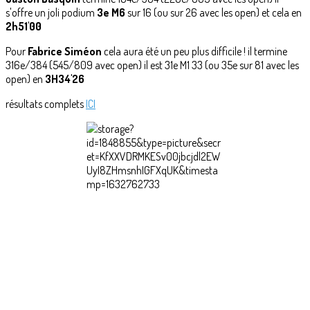
s'offre un joli podium
3e M6
sur 16 (ou sur 26 avec les open) et cela en
2h51'00
Pour
Fabrice Siméon
cela aura été un peu plus difficile ! il termine
316e/384 (545/809 avec open) il est 31e M1 33 (ou 35e sur 81 avec les
open) en
3H34'26
résultats complets
ICI