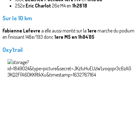
252e
Eric Charlot
26e M4 en
1h26'18
Sur le 10 km
Fabienne Lefevre
a elle aussi monté sur la
1ere
marche du podium
en finissant 148e/193 donc
1ere M5 en 1h04'05
Oxy'trail