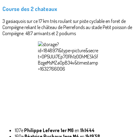
Course des 2 chateaux
3 gasiaquois sur ce 17 km très roulant sur piste cyclable en foret de
Compiègne reliant le château de Pierrefonds au stade Petit poisson de
Compiègne. 487 arrivants et 2 podiums
107e
Philippe Lefevre
1er M6
en
1h14'44
160e
Béatrice Puchaux
1ere M4
en
1h19'58