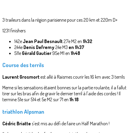
3 traileurs dans la région parisienne pour ces 20 km et 220m D+
1231 finishers
142e
Jean Paul Besnault
27e M2 en
1h32
244e
Denis Defremy
24e M3
en 1h37
511e
Gérald Gautier
95e M1 en
1h48
Course des terrils
Laurent Grosmort
est allé à Raismes courir les 16 km avec 3 terrils
Meme si les sensations étaient bonnes sur la partie roulante, il a fallut
tirer sur les bras afin de gravir le dernier terril à l'aide des cordes ! Il
termine 51e sur 514 et 5e M2 sur 71 en
1h 18
triathlon Alpsman
Cédric Briatte
s'est mis au défi de faire un Half Marathon !