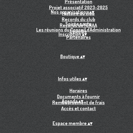
Présentation
Projet associatif 2023-2025
Nos organisations
▴
▾
Histoire du club
Records du club
Soirée sauts
Records de l'ENAA
Les réunions du Conseil d'Administration
L'équipe
Inscription
▴
▾
Partenaires
Boutique
▴
▾
Infos utiles
▴
▾
Horaires
Documents à fournir
Agenda
▴
▾
Remboursement de frais
Accès et contact
Espace membre
▴
▾