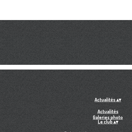
Actualités
▴
▾
Actualités
Galeries photo
Le club
▴
▾