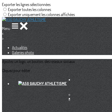
Exporter les lignes sélectionnées
Exporter toutes les colonnes
Exporter uniquement les colonnes affichées
Menu
<
>
Actualités
Galeries photo
Ajoutez un logo, un bouton, des réseaux sociaux
Cliquez pour éditer