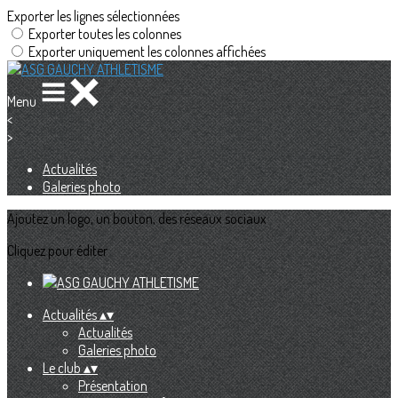
Exporter les lignes sélectionnées
Exporter toutes les colonnes
Exporter uniquement les colonnes affichées
Menu
<
>
Actualités
Galeries photo
Ajoutez un logo, un bouton, des réseaux sociaux
Cliquez pour éditer
Actualités
▴
▾
Actualités
Galeries photo
Le club
▴
▾
Présentation