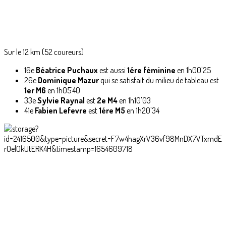
Sur le 12 km (52 coureurs)
16e
Béatrice Puchaux
est aussi
1ére féminine
en 1h00'25
26e
Dominique Mazur
qui se satisfait du milieu de tableau est
1er M6
en 1h05'40
33e
Sylvie Raynal
est
2e M4
en 1h10'03
41e
Fabien Lefevre
est
1ére M5
en 1h20'34