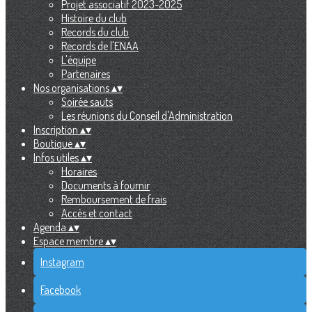
Projet associatif 2023-2025
Histoire du club
Records du club
Records de l'ENAA
L'équipe
Partenaires
Nos organisations
▴
▾
Soirée sauts
Les réunions du Conseil d'Administration
Inscription
▴
▾
Boutique
▴
▾
Infos utiles
▴
▾
Horaires
Documents à fournir
Remboursement de frais
Accès et contact
Agenda
▴
▾
Espace membre
▴
▾
Instagram
Facebook