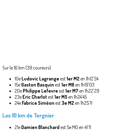
Sur le 16 km (39 coureurs)
10e
Ludovic Lagrange
est
1er M2
en 1h12'24
15e
Gaston Basquin
est
1er M6
en 1h19'03
20e
Philippe Lefevre
est
1er M7
en 1h22'29
23e
Eric Charlot
est
1er M5
en 1h24'45
24e
Fabrice Siméon
est
3e M2
en 1h25'11
Les 10 km de Tergnier
21e
Damien Blanchard
est 5e M0 en 41'11