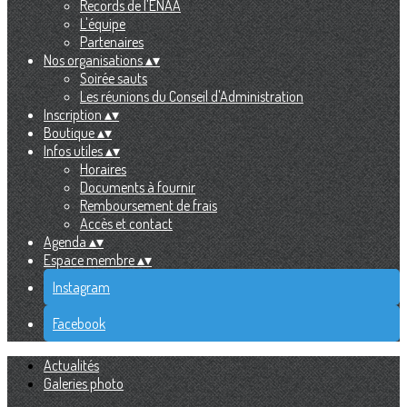
Records de l'ENAA
L'équipe
Partenaires
Nos organisations
▴
▾
Soirée sauts
Les réunions du Conseil d'Administration
Inscription
▴
▾
Boutique
▴
▾
Infos utiles
▴
▾
Horaires
Documents à fournir
Remboursement de frais
Accès et contact
Agenda
▴
▾
Espace membre
▴
▾
Instagram
Facebook
Actualités
Galeries photo