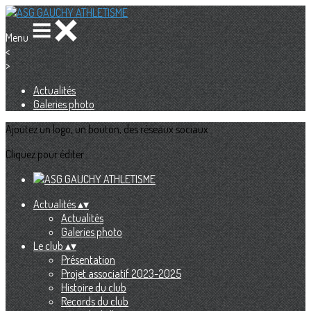
Menu
<
>
Actualités
Galeries photo
Ajoutez un logo, un bouton, des réseaux sociaux
Cliquez pour éditer
Actualités
▴
▾
Actualités
Galeries photo
Le club
▴
▾
Présentation
Projet associatif 2023-2025
Histoire du club
Records du club