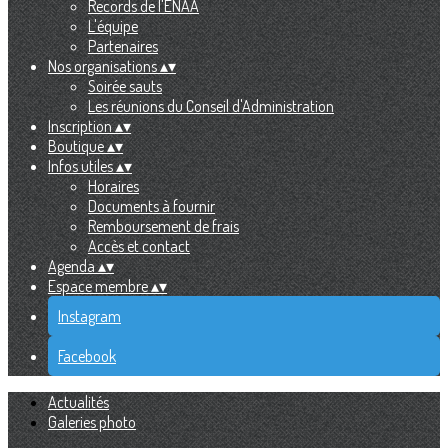
Records de l'ENAA
L'équipe
Partenaires
Nos organisations
▴
▾
Soirée sauts
Les réunions du Conseil d'Administration
Inscription
▴
▾
Boutique
▴
▾
Infos utiles
▴
▾
Horaires
Documents à fournir
Remboursement de frais
Accès et contact
Agenda
▴
▾
Espace membre
▴
▾
Instagram
Facebook
Actualités
Galeries photo