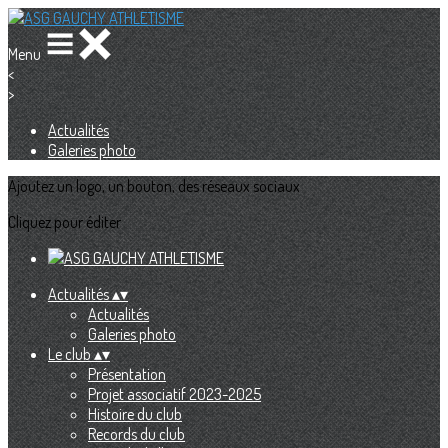
Menu
<
>
Actualités
Galeries photo
Ajoutez un logo, un bouton, des réseaux sociaux
Cliquez pour éditer
Actualités
▴
▾
Actualités
Galeries photo
Le club
▴
▾
Présentation
Projet associatif 2023-2025
Histoire du club
Records du club