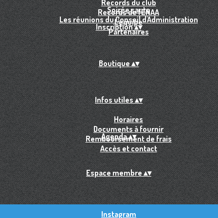
Records du club
Soirée sauts
Records de l'ENAA
Les réunions du Conseil d'Administration
L'équipe
Inscription
▴
▾
Partenaires
Boutique
▴
▾
Infos utiles
▴
▾
Horaires
Documents à fournir
Agenda
▴
▾
Remboursement de frais
Accès et contact
Espace membre
▴
▾
Instagram