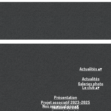
Actualités
▴
▾
Actualités
Galeries photo
Le club
▴
▾
Présentation
Projet associatif 2023-2025
Nos organisations
▴
▾
Histoire du club