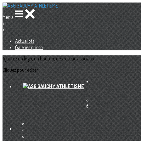
Menu
<
>
Actualités
Galeries photo
Ajoutez un logo, un bouton, des réseaux sociaux
Cliquez pour éditer