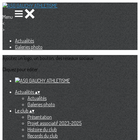
Menu
<
>
Actualités
Galeries photo
Ajoutez un logo, un bouton, des réseaux sociaux
Cliquez pour éditer
Actualités
▴
▾
Actualités
Galeries photo
Le club
▴
▾
Présentation
Projet associatif 2023-2025
Histoire du club
Records du club