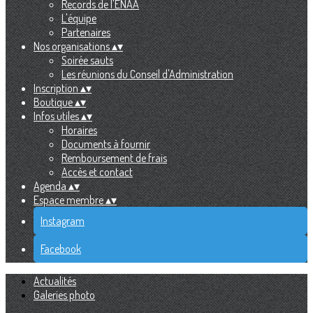
Records de l'ENAA
L'équipe
Partenaires
Nos organisations
▴
▾
Soirée sauts
Les réunions du Conseil d'Administration
Inscription
▴
▾
Boutique
▴
▾
Infos utiles
▴
▾
Horaires
Documents à fournir
Remboursement de frais
Accès et contact
Agenda
▴
▾
Espace membre
▴
▾
Instagram
Facebook
Actualités
Galeries photo