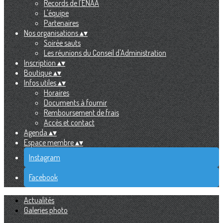
Records de l'ENAA
L'équipe
Partenaires
Nos organisations
▴
▾
Soirée sauts
Les réunions du Conseil d'Administration
Inscription
▴
▾
Boutique
▴
▾
Infos utiles
▴
▾
Horaires
Documents à fournir
Remboursement de frais
Accès et contact
Agenda
▴
▾
Espace membre
▴
▾
Instagram
Facebook
Actualités
Galeries photo