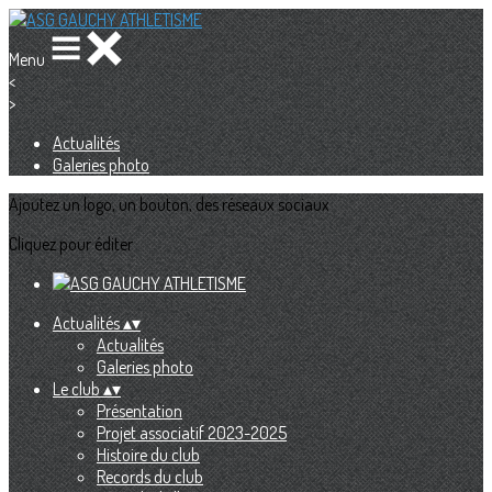
Menu
<
>
Actualités
Galeries photo
Ajoutez un logo, un bouton, des réseaux sociaux
Cliquez pour éditer
Actualités
▴
▾
Actualités
Galeries photo
Le club
▴
▾
Présentation
Projet associatif 2023-2025
Histoire du club
Records du club