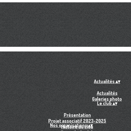
Actualités
▴
▾
Actualités
Galeries photo
Le club
▴
▾
Présentation
Projet associatif 2023-2025
Nos organisations
▴
▾
Histoire du club