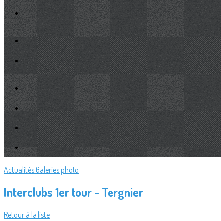
Actualités
Galeries photo
Interclubs 1er tour - Tergnier
Retour à la liste