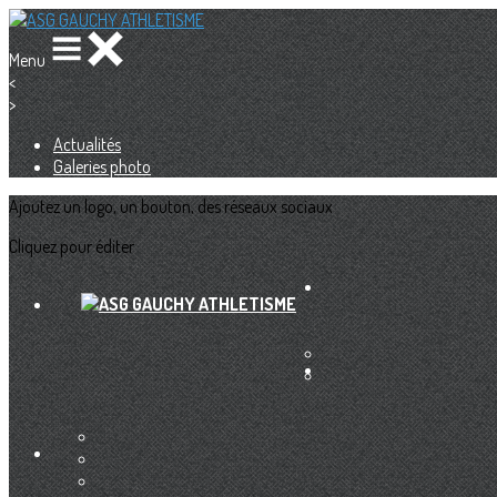
Menu
<
>
Actualités
Galeries photo
Ajoutez un logo, un bouton, des réseaux sociaux
Cliquez pour éditer