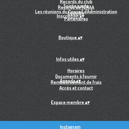
Records du club
Soirée sauts
Records de l'ENAA
Les réunions du Conseil d'Administration
L'équipe
Inscription
▴
▾
Partenaires
Boutique
▴
▾
Infos utiles
▴
▾
Horaires
Documents à fournir
Agenda
▴
▾
Remboursement de frais
Accès et contact
Espace membre
▴
▾
Instagram