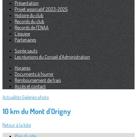
Présentation
Projet associatif 2023-2025
Histoire du club
Records du club
Records de l'ENAA
L'équipe
Partenaires
Soirée sauts
Les réunions du Conseil d'Administration
Horaires
Documents à fournir
Remboursement de frais
Accès et contact
Actualités
Galeries photo
10 km du Mont d'Origny
Retour à la liste
Plan du site