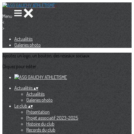
Menu
<
>
Actualités
Galeries photo
Ajoutez un logo, un bouton, des réseaux sociaux
Cliquez pour éditer
Actualités
▴
▾
Actualités
Galeries photo
Le club
▴
▾
Présentation
Projet associatif 2023-2025
Histoire du club
Records du club