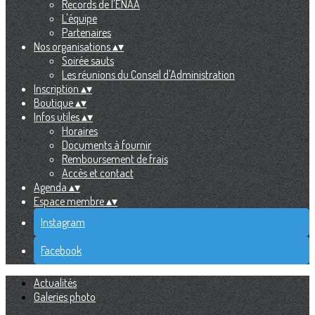
Records de l'ENAA
L'équipe
Partenaires
Nos organisations
▴
▾
Soirée sauts
Les réunions du Conseil d'Administration
Inscription
▴
▾
Boutique
▴
▾
Infos utiles
▴
▾
Horaires
Documents à fournir
Remboursement de frais
Accès et contact
Agenda
▴
▾
Espace membre
▴
▾
Instagram
Facebook
Actualités
Galeries photo