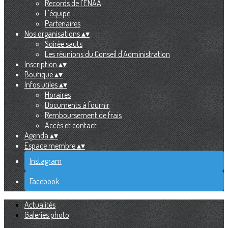
Records de l'ENAA
L'équipe
Partenaires
Nos organisations
▴
▾
Soirée sauts
Les réunions du Conseil d'Administration
Inscription
▴
▾
Boutique
▴
▾
Infos utiles
▴
▾
Horaires
Documents à fournir
Remboursement de frais
Accès et contact
Agenda
▴
▾
Espace membre
▴
▾
Instagram
Facebook
Actualités
Galeries photo