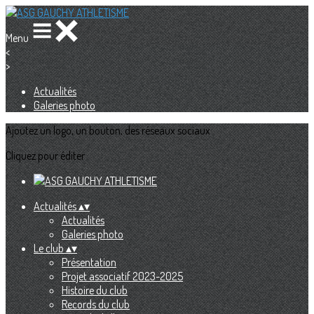
Menu
<
>
Actualités
Galeries photo
Ajoutez un logo, un bouton, des réseaux sociaux
Cliquez pour éditer
Actualités
▴
▾
Actualités
Galeries photo
Le club
▴
▾
Présentation
Projet associatif 2023-2025
Histoire du club
Records du club