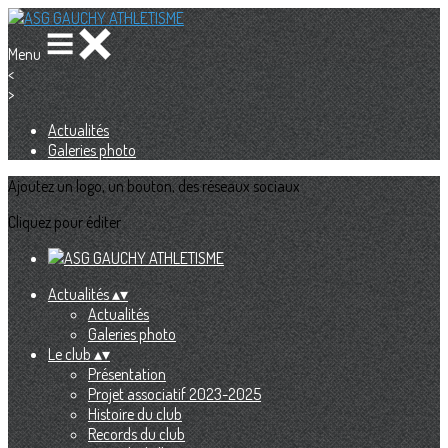
Menu
<
>
Actualités
Galeries photo
Ajoutez un logo, un bouton, des réseaux sociaux
Cliquez pour éditer
Actualités
▴
▾
Actualités
Galeries photo
Le club
▴
▾
Présentation
Projet associatif 2023-2025
Histoire du club
Records du club