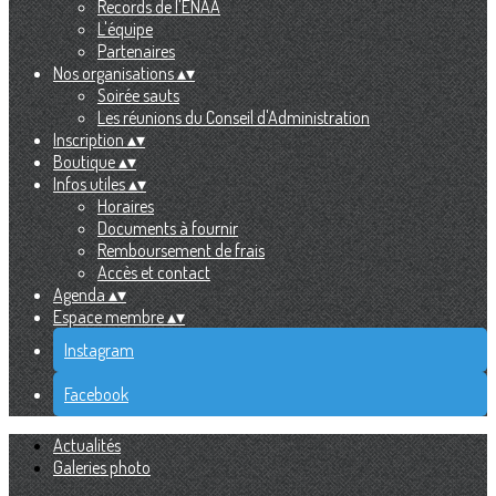
Records de l'ENAA
L'équipe
Partenaires
Nos organisations
▴
▾
Soirée sauts
Les réunions du Conseil d'Administration
Inscription
▴
▾
Boutique
▴
▾
Infos utiles
▴
▾
Horaires
Documents à fournir
Remboursement de frais
Accès et contact
Agenda
▴
▾
Espace membre
▴
▾
Instagram
Facebook
Actualités
Galeries photo