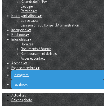
Records de l'ENAA
L'équipe
Partenaires
Nos organisations
▴
▾
Soirée sauts
Les réunions du Conseil d'Administration
Inscription
▴
▾
Boutique
▴
▾
Infos utiles
▴
▾
Horaires
Documents à fournir
Remboursement de frais
Accès et contact
Agenda
▴
▾
Espace membre
▴
▾
Instagram
Facebook
Actualités
Galeries photo