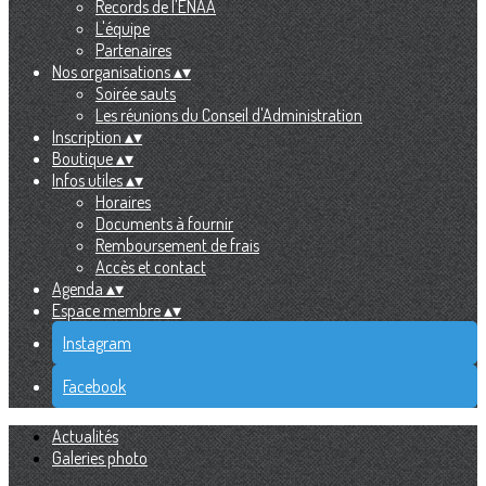
Records de l'ENAA
L'équipe
Partenaires
Nos organisations
▴
▾
Soirée sauts
Les réunions du Conseil d'Administration
Inscription
▴
▾
Boutique
▴
▾
Infos utiles
▴
▾
Horaires
Documents à fournir
Remboursement de frais
Accès et contact
Agenda
▴
▾
Espace membre
▴
▾
Instagram
Facebook
Actualités
Galeries photo