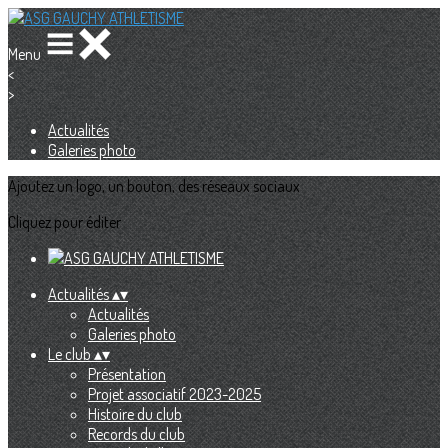
Menu
<
>
Actualités
Galeries photo
Ajoutez un logo, un bouton, des réseaux sociaux
Cliquez pour éditer
Actualités
▴
▾
Actualités
Galeries photo
Le club
▴
▾
Présentation
Projet associatif 2023-2025
Histoire du club
Records du club