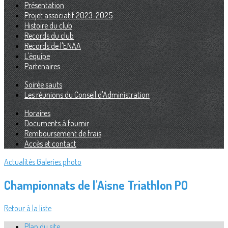
Présentation
Projet associatif 2023-2025
Histoire du club
Records du club
Records de l'ENAA
L'équipe
Partenaires
Soirée sauts
Les réunions du Conseil d'Administration
Horaires
Documents à fournir
Remboursement de frais
Accès et contact
Actualités
Galeries photo
Championnats de l'Aisne Triathlon PO
Retour à la liste
Plan du site