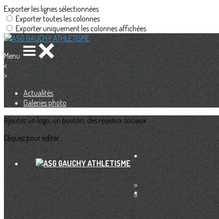
Exporter les lignes sélectionnées
Exporter toutes les colonnes
Exporter uniquement les colonnes affichées
Menu
<
>
Actualités
Galeries photo
Ajoutez un logo, un bouton, des réseaux sociaux
Cliquez pour éditer