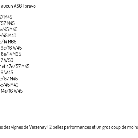
s aucun ASG ! bravo
57 M45
/57 M45
7e/45 M40
9e/45 M40
6e/14 M65
t 9e/16 W45
t 8e/14 M65
/17 W50
2 et 47e/57 M45
/16 W45
4e/57 M45
5e/45 M40
 14e/16 W45
ntes des vignes de Verzenay ! 2 belles performances et un gros coup de moin