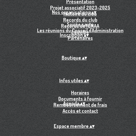
Présentation
Projet associatif 2023-2025
Nos organisations
▴
▾
Histoire du club
Records du club
Soirée sauts
Records de l'ENAA
Les réunions du Conseil d'Administration
L'équipe
Inscription
▴
▾
Partenaires
Boutique
▴
▾
Infos utiles
▴
▾
Horaires
Documents à fournir
Agenda
▴
▾
Remboursement de frais
Accès et contact
Espace membre
▴
▾