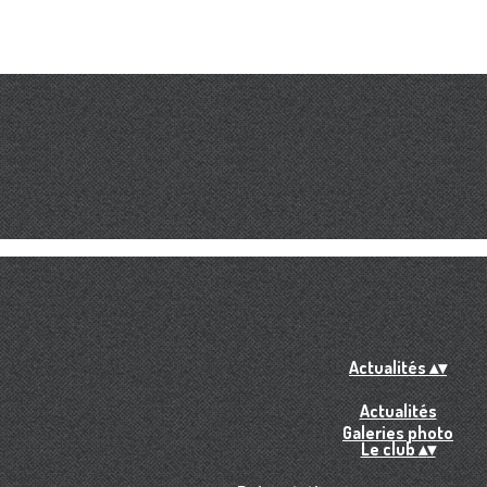
Actualités
▴
▾
Actualités
Galeries photo
Le club
▴
▾