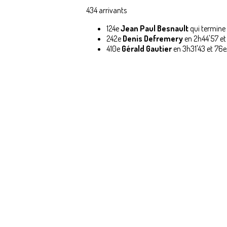
434 arrivants
124e
Jean Paul Besnault
qui termine
242e
Denis Defremery
en 2h44'57 et
410e
Gérald Gautier
en 3h31'43 et 76