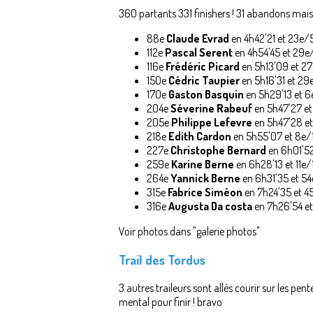
360 partants 331 finishers ! 31 abandons mai
88e
Claude Evrad
en 4h42'21 et 23e/
112e
Pascal Serent
en 4h54'45 et 29e
116e
Frédéric Picard
en 5h13'09 et 2
150e
Cédric Taupier
en 5h16'31 et 2
170e
Gaston Basquin
en 5h29'13 et 
204e
Séverine Rabeuf
en 5h47'27 e
205e
Philippe Lefevre
en 5h47'28 e
218e
Edith Cardon
en 5h55'07 et 8e
227e
Christophe Bernard
en 6h01'5
259e
Karine Berne
en 6h28'13 et 11e
264e
Yannick Berne
en 6h31'35 et 5
315e
Fabrice Siméon
en 7h24'35 et 4
316e
Augusta Da costa
en 7h26'54 et
Voir photos dans "galerie photos"
Trail des Tordus
3 autres traileurs sont allés courir sur les pe
mental pour finir ! bravo