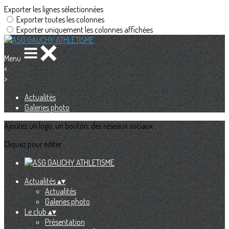
Exporter les lignes sélectionnées
Exporter toutes les colonnes
Exporter uniquement les colonnes affichées
Menu
<
>
Actualités
Galeries photo
Ajoutez un logo, un bouton, des réseaux sociaux
Cliquez pour éditer
Actualités
▴
▾
Actualités
Galeries photo
Le club
▴
▾
Présentation