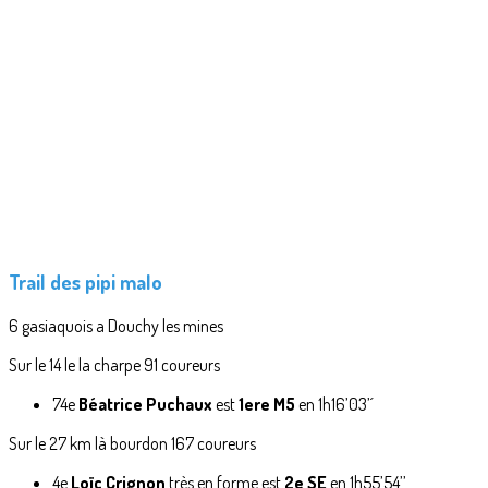
Trail des pipi malo
6 gasiaquois a Douchy les mines
Sur le 14 le la charpe 91 coureurs
74e
Béatrice Puchaux
est
1ere M5
en 1h16’03’´
Sur le 27 km là bourdon 167 coureurs
4e
Loïc Crignon
très en forme est
2e SE
en 1h55’54’’