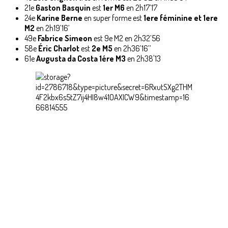
21e
Gaston Basquin
est
1er M6
en 2h17’17
24e
Karine Berne
en super forme est
1ere féminine et 1ere
M2
en 2h19’16’
49e
Fabrice Simeon
est 9e M2 en 2h32’56
58e
Éric Charlot
est
2e M5
en 2h36’16’’
61e
Augusta da Costa 1ére M3
en 2h38'13