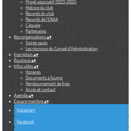
Projet associatif 2023-2025
Histoire du club
Records du club
Records de l'ENAA
L'équipe
Partenaires
Nos organisations
▴
▾
Soirée sauts
Les réunions du Conseil d'Administration
Inscription
▴
▾
Boutique
▴
▾
Infos utiles
▴
▾
Horaires
Documents à fournir
Remboursement de frais
Accès et contact
Agenda
▴
▾
Espace membre
▴
▾
Instagram
Facebook