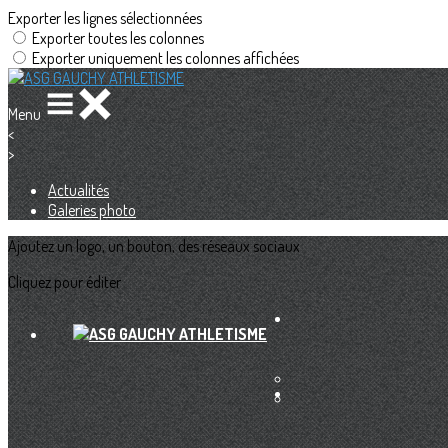
Exporter les lignes sélectionnées
Exporter toutes les colonnes
Exporter uniquement les colonnes affichées
Menu
<
>
Actualités
Galeries photo
Ajoutez un logo, un bouton, des réseaux sociaux
Cliquez pour éditer