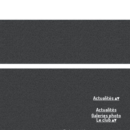
Actualités
▴
▾
Actualités
Galeries photo
Le club
▴
▾