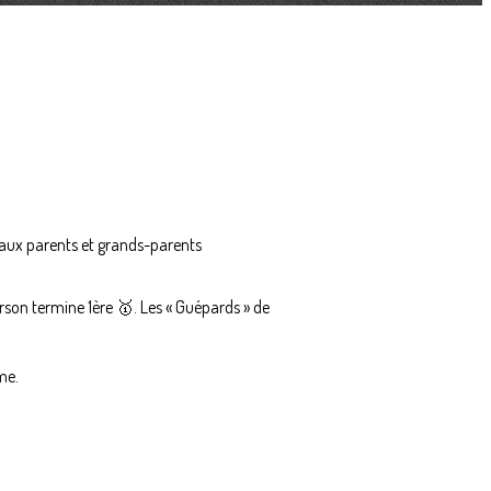
 aux parents et grands-parents
irson termine 1ère 🥇. Les « Guépards » de
me.