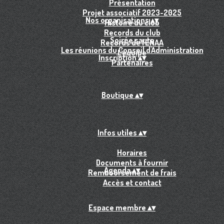
Présentation
Projet associatif 2023-2025
Nos organisations
▴
▾
Histoire du club
Records du club
Soirée sauts
Records de l'ENAA
Les réunions du Conseil d'Administration
L'équipe
Inscription
▴
▾
Partenaires
Boutique
▴
▾
Infos utiles
▴
▾
Horaires
Documents à fournir
Agenda
▴
▾
Remboursement de frais
Accès et contact
Espace membre
▴
▾