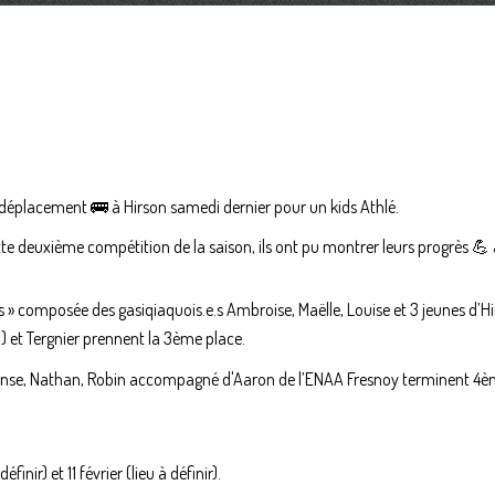
le déplacement 🚌 à Hirson samedi dernier pour un kids Athlé.
ette deuxième compétition de la saison, ils ont pu montrer leurs progrès 
nes » composée des gasiqiaquois.e.s Ambroise, Maëlle, Louise et 3 jeunes d’H
) et Tergnier prennent la 3ème place.
Hortense, Nathan, Robin accompagné d'Aaron de l’ENAA Fresnoy terminent 4è
inir) et 11 février (lieu à définir).