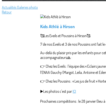
Actualités
Galeries photo
Retour
Kids Athlé à Hirson
🥰Les Eveils et Poussins à Hirson🥰
7 de nos Eveils et 3 de nos Poussins ont fait 
Au-delà du plaisir pris par les enfants pour c
accompagnateurs🙏 :
👉 Chez les Eveils : l’équipe des « Eclairs jau
l’ENAA Gauchy (Margot, Leila, Antoine et Eden
👉 Chez les Poussins : « Les jus de fruit » 
▶️Les photos c'est par
ICI
Prochaines compétitions : le 28 janvier (lieu à déf