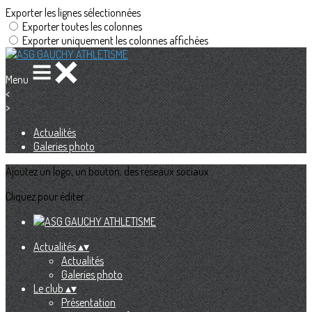
Exporter les lignes sélectionnées
Exporter toutes les colonnes
Exporter uniquement les colonnes affichées
Menu
<
>
Actualités
Galeries photo
Ajoutez un logo, un bouton, des réseaux sociaux
Cliquez pour éditer
Actualités
▴
▾
Actualités
Galeries photo
Le club
▴
▾
Présentation