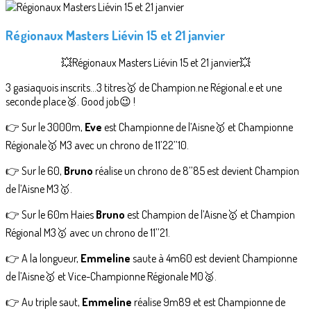
Régionaux Masters Liévin 15 et 21 janvier
💥Régionaux Masters Liévin 15 et 21 janvier💥
3 gasiaquois inscrits…3 titres🥇 de Champion.ne Régional.e et une
seconde place🥈. Good job😉 !
👉 Sur le 3000m,
Eve
est Championne de l’Aisne🥇 et Championne
Régionale🥇 M3 avec un chrono de 11’22’’10.
👉 Sur le 60,
Bruno
réalise un chrono de 8’’85 est devient Champion
de l’Aisne M3🥇.
👉 Sur le 60m Haies
Bruno
est Champion de l’Aisne🥇 et Champion
Régional M3🥇 avec un chrono de 11’’21.
👉 A la longueur,
Emmeline
saute à 4m60 est devient Championne
de l’Aisne🥇 et Vice-Championne Régionale M0🥈.
👉 Au triple saut,
Emmeline
réalise 9m89 et est Championne de