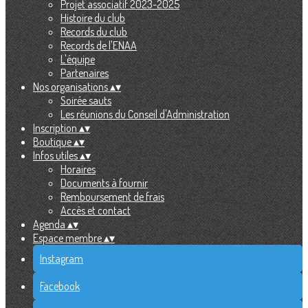
Projet associatif 2023-2025
Histoire du club
Records du club
Records de l'ENAA
L'équipe
Partenaires
Nos organisations
▴
▾
Soirée sauts
Les réunions du Conseil d'Administration
Inscription
▴
▾
Boutique
▴
▾
Infos utiles
▴
▾
Horaires
Documents à fournir
Remboursement de frais
Accès et contact
Agenda
▴
▾
Espace membre
▴
▾
Instagram
Facebook