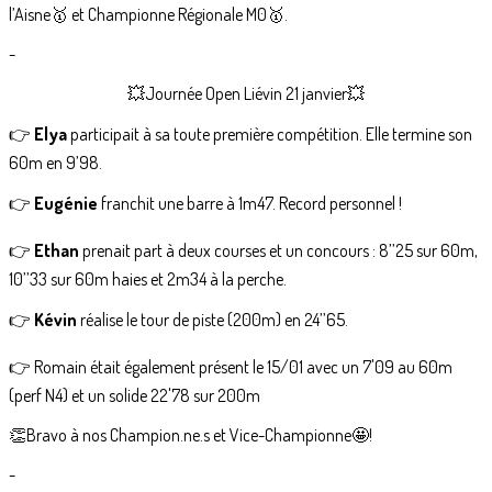
l’Aisne🥇 et Championne Régionale M0🥇.
-
💥Journée Open Liévin 21 janvier💥
👉
Elya
participait à sa toute première compétition. Elle termine son
60m en 9’98.
👉
Eugénie
franchit une barre à 1m47. Record personnel !
👉
Ethan
prenait part à deux courses et un concours : 8’’25 sur 60m,
10’’33 sur 60m haies et 2m34 à la perche.
👉
Kévin
réalise le tour de piste (200m) en 24’’65.
👉 Romain était également présent le 15/01 avec un 7'09 au 60m
(perf N4) et un solide 22'78 sur 200m
👏Bravo à nos Champion.ne.s et Vice-Championne🤩!
-