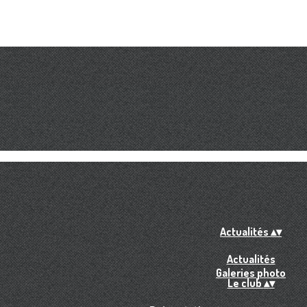
Actualités
▴
▾
Actualités
Galeries photo
Le club
▴
▾