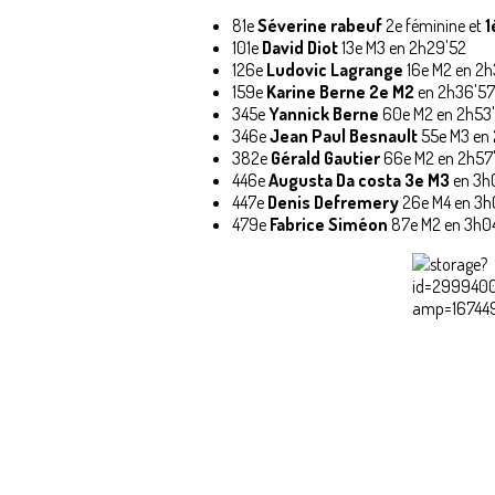
81e
Séverine rabeuf
2e féminine et
1
101e
David Diot
13e M3 en 2h29'52
126e
Ludovic Lagrange
16e M2 en 2h
159e
Karine Berne 2e M2
en 2h36'57
345e
Yannick Berne
60e M2 en 2h53'2
346e
Jean Paul Besnault
55e M3 en 2
382e
Gérald Gautier
66e M2 en 2h57
446e
Augusta Da costa 3e M3
en 3h
447e
Denis Defremery
26e M4 en 3h
479e
Fabrice Siméon
87e M2 en 3h04