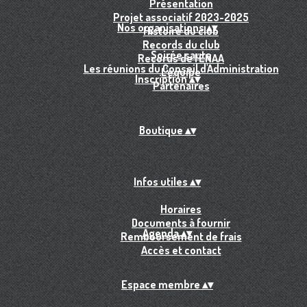
Présentation
Projet associatif 2023-2025
Nos organisations
▴
▾
Histoire du club
Records du club
Soirée sauts
Records de l'ENAA
Les réunions du Conseil d'Administration
L'équipe
Inscription
▴
▾
Partenaires
Boutique
▴
▾
Infos utiles
▴
▾
Horaires
Documents à fournir
Agenda
▴
▾
Remboursement de frais
Accès et contact
Espace membre
▴
▾