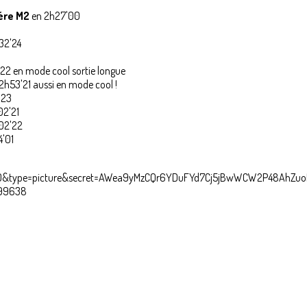
ére M2
en 2h27'00
32'24
2 en mode cool sortie longue
h53'21 aussi en mode cool !
'23
02'21
02'22
'01