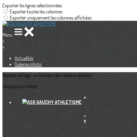
Exporter les lignes sélectionnées
Exporter toutes les colonnes
Exporter uniquement les colonnes affichées
Menu
<
>
Actualités
Galeries photo
Ajoutez un logo, un bouton, des réseaux sociaux
Cliquez pour éditer