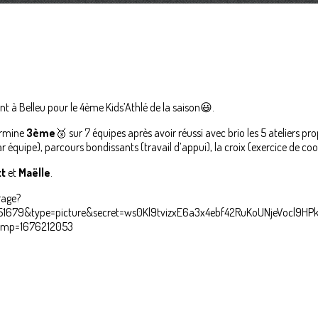
t à Belleu pour le 4ème Kids’Athlé de la saison😃.
ermine
3ème
🥉 sur 7 équipes après avoir réussi avec brio les 5 ateliers 
par équipe), parcours bondissants (travail d’appui), la croix (exercice de co
tt
et
Maëlle
.