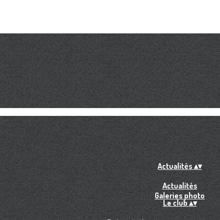
Actualités
▴
▾
Actualités
Galeries photo
Le club
▴
▾