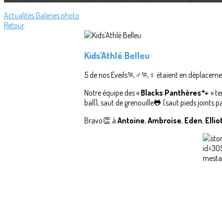
Actualités
Galeries photo
Retour
Kids'Athlé Belleu
5 de nos Eveils🏃♂️🏃♀️ étaient en déplacemen
Notre équipe des «
Blacks Panthères
🐾 » t
ball), saut de grenouille🐸 (saut pieds joints 
Bravo👏 à
Antoine
,
Ambroise
,
Eden
,
Ellio