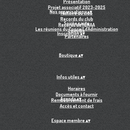
Présentation
Projet associatif 2023-2025
Nos organisations
▴
▾
Histoire du club
Records du club
Soirée sauts
Records de l'ENAA
Les réunions du Conseil d'Administration
L'équipe
Inscription
▴
▾
Partenaires
Boutique
▴
▾
Infos utiles
▴
▾
Horaires
Documents à fournir
Agenda
▴
▾
Remboursement de frais
Accès et contact
Espace membre
▴
▾