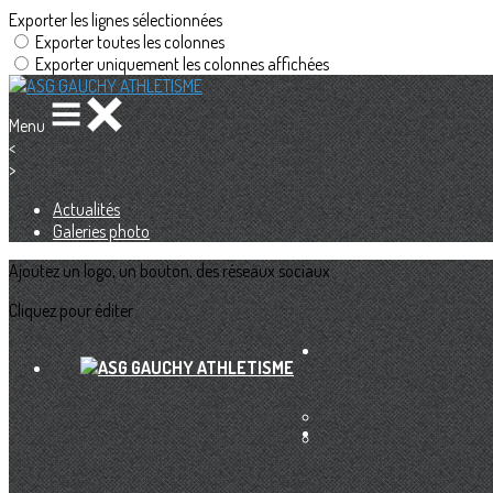
Exporter les lignes sélectionnées
Exporter toutes les colonnes
Exporter uniquement les colonnes affichées
Menu
<
>
Actualités
Galeries photo
Ajoutez un logo, un bouton, des réseaux sociaux
Cliquez pour éditer