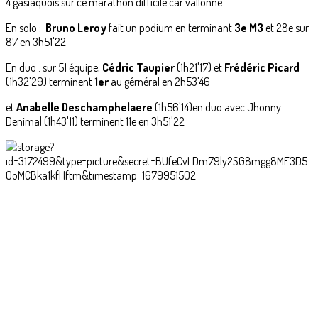
4 gasiaquois sur ce marathon difficile car vallonné
En solo :
Bruno Leroy
fait un podium en terminant
3e M3
et 28e sur
87 en 3h51'22
En duo : sur 51 équipe,
Cédric Taupier
(1h21'17) et
Frédéric Picard
(1h32'29) terminent
1er
au gérnéral en 2h53'46
et
Anabelle Deschamphelaere
(1h56'14)en duo avec Jhonny
Denimal (1h43'11) terminent 11e en 3h51'22