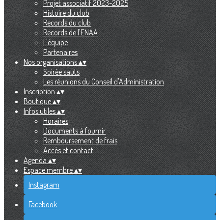
Projet associatif 2023-2025
Histoire du club
Records du club
Records de l'ENAA
L'équipe
Partenaires
Nos organisations
▴
▾
Soirée sauts
Les réunions du Conseil d'Administration
Inscription
▴
▾
Boutique
▴
▾
Infos utiles
▴
▾
Horaires
Documents à fournir
Remboursement de frais
Accès et contact
Agenda
▴
▾
Espace membre
▴
▾
Instagram
Facebook