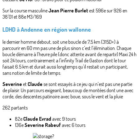
Sur la course masculine
Jean Pierre Burlet
est 596e sur 926 en
38'01 et 88e M3/169
LDHD à Andenne en région wallonne
le dernier homme debout, soit une boucle de 7,5 km (315D+) à
parcourir en 60 mn pas une de plus sinon c'est l'élimination. Chaque
boucle démarre à l'heure pile (donc attente avant de repartir) Maxi 24 h
soit 24 tours, contrairement a l'infinity Trail de Gaston dont le tour
faisait 6.5 km et durait aussi longtemps qu'il restait un participant,
sans notion de limite de temps.
Severine
et
Claude
se sont essayés à ce jeu qui n'est pas une partie
de plaisir. Un parcours exigeant, beaucoup de montées dont une avec
corde, des descentes patinoire avec boue, sous le vent et la pluie
262 partants
82e
Claude Evrad
avec 9 tours
136e
Severine Rabeuf
avec 6 tours