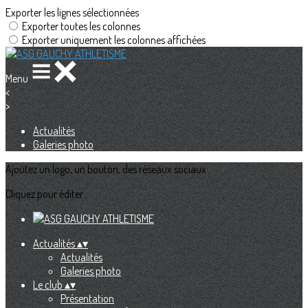
Exporter les lignes sélectionnées
Exporter toutes les colonnes
Exporter uniquement les colonnes affichées
Menu
<
>
Actualités
Galeries photo
Ajoutez un logo, un bouton, des réseaux sociaux
Cliquez pour éditer
Actualités
▴
▾
Actualités
Galeries photo
Le club
▴
▾
Présentation