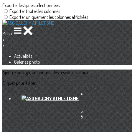
Exporter les lignes sélectionnées
Exporter toutes les colonnes
Exporter uniquement les colonnes affichées
Menu
<
>
Actualités
Galeries photo
Ajoutez un logo, un bouton, des réseaux sociaux
Cliquez pour éditer