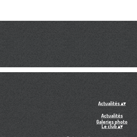
Actualités
▴
▾
Actualités
Galeries photo
Le club
▴
▾