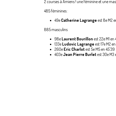
2 courses à Amiens ! une féminine et une mas
485 féminines :
49e
Catherine Lagrange
est 8e M2 e
885 masculins
98e
Laurent Bourillon
est 22e M1 en 
133e
Ludovic Lagrange
est 17e M2 en 
260e
Eric Charlot
est 5e M5 en 45'39
403e
Jean Pierre Burlet
est 30e M3 