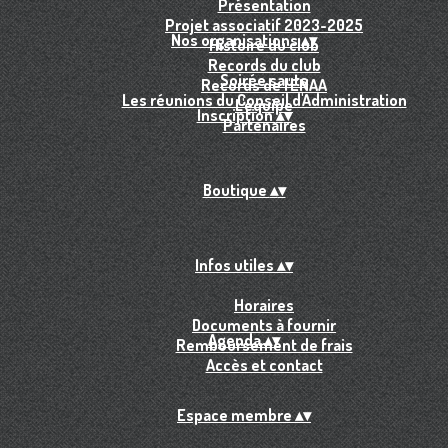
Présentation
Projet associatif 2023-2025
Nos organisations
▴
▾
Histoire du club
Records du club
Soirée sauts
Records de l'ENAA
Les réunions du Conseil d'Administration
L'équipe
Inscription
▴
▾
Partenaires
Boutique
▴
▾
Infos utiles
▴
▾
Horaires
Documents à fournir
Agenda
▴
▾
Remboursement de frais
Accès et contact
Espace membre
▴
▾