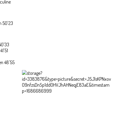
culine
n 50'23
40'33
41'51
en 48'55