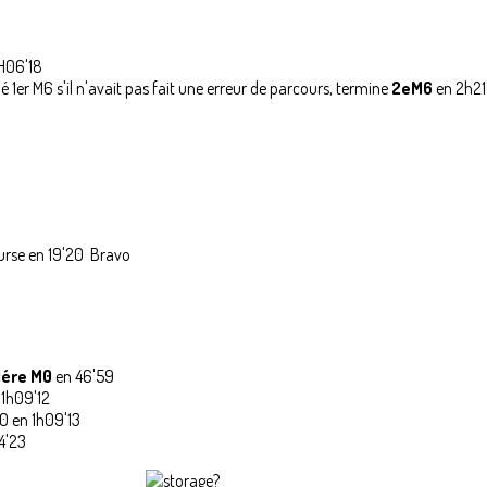
H06'18
é 1er M6 s'il n'avait pas fait une erreur de parcours, termine
2eM6
en 2h21
urse en 19'20 Bravo
1ére M0
en 46'59
 1h09'12
0 en 1h09'13
4'23