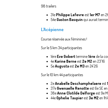
98 trailers
31e
Philippe Lefevre
est
1er M7
en 2
54e
Gaston Basquin
qui aurait termin
L'Acépienne
Course réservée aux féminines !
Sur le 5 km 34 participantes
1ére
Eve Gobert
termine
1ére
de la co
4e
Karine Berne
est
2e M2
en 23'16
5e
Augusta
est
2e M3
en 24'26
Sur le 10 km 44 participantes
2e
Anabelle Deschamphelaere
est
37e
Gwenaelle Renotte
est 6e SE en
38e
Anne Clotilde Delforge
est 9e M
44e
Ophelie Taupier
est
3e M2
en 1h1