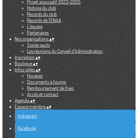
Projet associatif 2023-2025
Histoire du club
Records du club
Records de l'ENAA
L'équipe
Partenaires
Nos organisations
▴
▾
Soirée sauts
Les réunions du Conseil d'Administration
Inscription
▴
▾
Boutique
▴
▾
Infos utiles
▴
▾
Horaires
Documents à fournir
Remboursement de frais
Accès et contact
Agenda
▴
▾
Espace membre
▴
▾
Instagram
Facebook