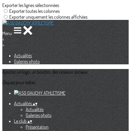
Exporter les lignes sélectionnées
Exporter toutes les colonnes
Exporter uniquement les colonnes affichées
Menu
<
>
Actualités
Galeries photo
Ajoutez un logo, un bouton, des réseaux sociaux
Cliquez pour éditer
Actualités
▴
▾
Actualités
Galeries photo
Le club
▴
▾
Présentation