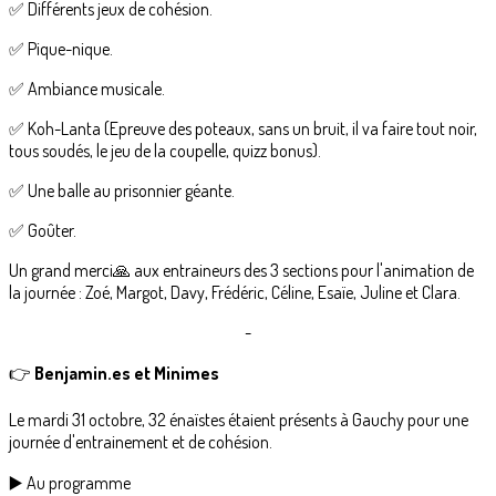
✅ Différents jeux de cohésion.
✅ Pique-nique.
✅ Ambiance musicale.
✅ Koh-Lanta (Epreuve des poteaux, sans un bruit, il va faire tout noir,
tous soudés, le jeu de la coupelle, quizz bonus).
✅ Une balle au prisonnier géante.
✅ Goûter.
Un grand merci🙏 aux entraineurs des 3 sections pour l'animation de
la journée : Zoé, Margot, Davy, Frédéric, Céline, Esaïe, Juline et Clara.
-
👉
Benjamin.es et Minimes
Le mardi 31 octobre, 32 énaïstes étaient présents à Gauchy pour une
journée d'entrainement et de cohésion.
▶️ Au programme