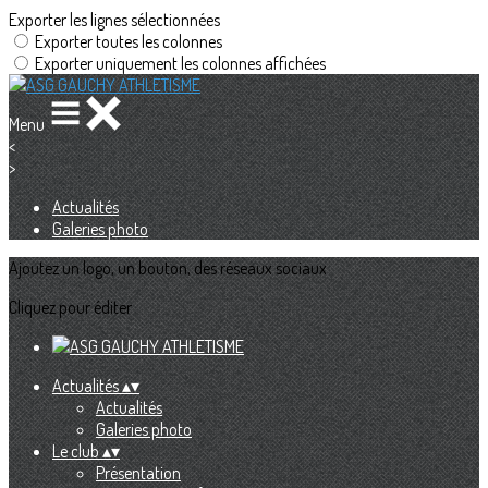
Exporter les lignes sélectionnées
Exporter toutes les colonnes
Exporter uniquement les colonnes affichées
Menu
<
>
Actualités
Galeries photo
Ajoutez un logo, un bouton, des réseaux sociaux
Cliquez pour éditer
Actualités
▴
▾
Actualités
Galeries photo
Le club
▴
▾
Présentation