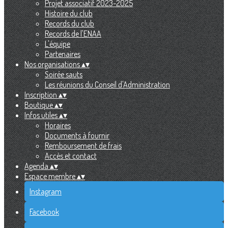
Projet associatif 2023-2025
Histoire du club
Records du club
Records de l'ENAA
L'équipe
Partenaires
Nos organisations
▴
▾
Soirée sauts
Les réunions du Conseil d'Administration
Inscription
▴
▾
Boutique
▴
▾
Infos utiles
▴
▾
Horaires
Documents à fournir
Remboursement de frais
Accès et contact
Agenda
▴
▾
Espace membre
▴
▾
Instagram
Facebook