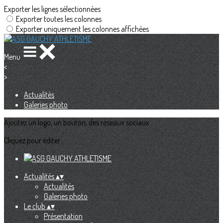
Exporter les lignes sélectionnées
Exporter toutes les colonnes
Exporter uniquement les colonnes affichées
Menu
<
>
Actualités
Galeries photo
Ajoutez un logo, un bouton, des réseaux sociaux
Cliquez pour éditer
Actualités
▴
▾
Actualités
Galeries photo
Le club
▴
▾
Présentation