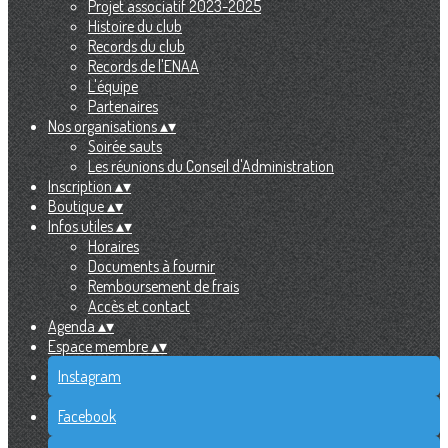
Projet associatif 2023-2025
Histoire du club
Records du club
Records de l'ENAA
L'équipe
Partenaires
Nos organisations
▴
▾
Soirée sauts
Les réunions du Conseil d'Administration
Inscription
▴
▾
Boutique
▴
▾
Infos utiles
▴
▾
Horaires
Documents à fournir
Remboursement de frais
Accès et contact
Agenda
▴
▾
Espace membre
▴
▾
Instagram
Facebook