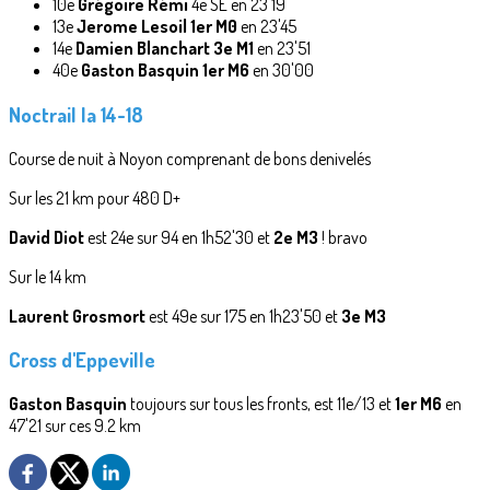
10e
Grégoire Rémi
4e SE en 23'19
13e
Jerome Lesoil 1er M0
en 23'45
14e
Damien Blanchart 3e M1
en 23'51
40e
Gaston Basquin 1er M6
en 30'00
Noctrail la 14-18
Course de nuit à Noyon comprenant de bons denivelés
Sur les 21 km pour 480 D+
David Diot
est 24e sur 94 en 1h52'30 et
2e M3
! bravo
Sur le 14 km
Laurent Grosmort
est 49e sur 175 en 1h23'50 et
3e M3
Cross d'Eppeville
Gaston Basquin
toujours sur tous les fronts, est 11e/13 et
1er M6
en
47'21 sur ces 9.2 km