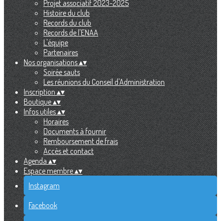
Projet associatif 2023-2025
Histoire du club
Records du club
Records de l'ENAA
L'équipe
Partenaires
Nos organisations
▴
▾
Soirée sauts
Les réunions du Conseil d'Administration
Inscription
▴
▾
Boutique
▴
▾
Infos utiles
▴
▾
Horaires
Documents à fournir
Remboursement de frais
Accès et contact
Agenda
▴
▾
Espace membre
▴
▾
Instagram
Facebook