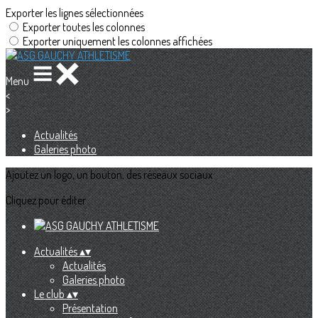
Exporter les lignes sélectionnées
Exporter toutes les colonnes
Exporter uniquement les colonnes affichées
Menu
<
>
Actualités
Galeries photo
Ajoutez un logo, un bouton, des réseaux sociaux
Cliquez pour éditer
Actualités
▴
▾
Actualités
Galeries photo
Le club
▴
▾
Présentation