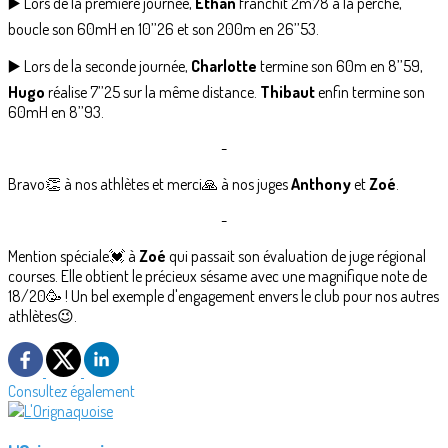
▶️ Lors de la première journée,
Ethan
franchit 2m78 à la perche,
boucle son 60mH en 10’’26 et son 200m en 26’’53.
▶️ Lors de la seconde journée,
Charlotte
termine son 60m en 8’’59,
Hugo
réalise 7’’25 sur la même distance.
Thibaut
enfin termine son
60mH en 8’’93.
-
Bravo👏 à nos athlètes et merci🙏 à nos juges
Anthony
et
Zoé
.
-
Mention spéciale💓 à
Zoé
qui passait son évaluation de juge régional
courses. Elle obtient le précieux sésame avec une magnifique note de
18/20🥳 ! Un bel exemple d'engagement envers le club pour nos autres
athlètes😉.
Consultez également