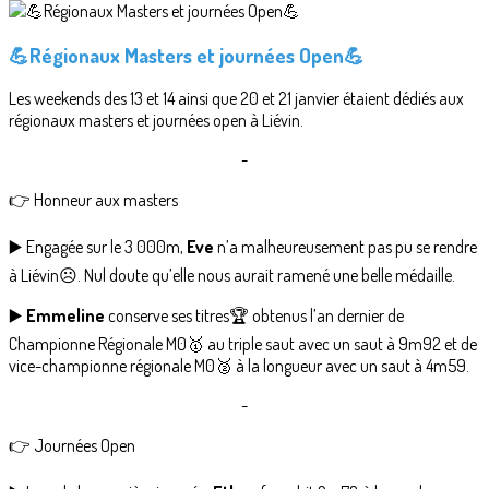
💪Régionaux Masters et journées Open💪
Les weekends des 13 et 14 ainsi que 20 et 21 janvier étaient dédiés aux
régionaux masters et journées open à Liévin.
-
👉 Honneur aux masters
▶️ Engagée sur le 3 000m,
Eve
n’a malheureusement pas pu se rendre
à Liévin☹️. Nul doute qu’elle nous aurait ramené une belle médaille.
▶️
Emmeline
conserve ses titres🏆 obtenus l’an dernier de
Championne Régionale M0🥇 au triple saut avec un saut à 9m92 et de
vice-championne régionale M0🥈 à la longueur avec un saut à 4m59.
-
👉 Journées Open