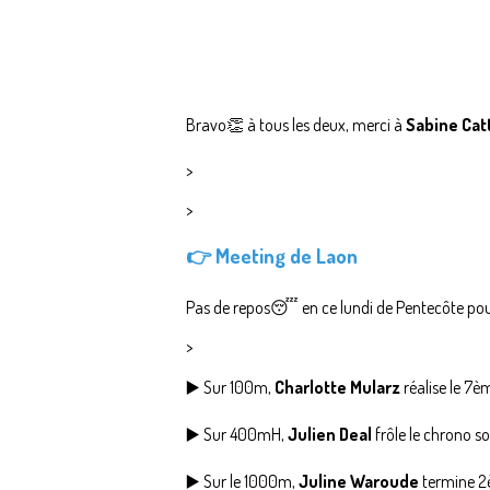
Bravo👏 à tous les deux, merci à
Sabine Cat
>
>
👉 Meeting de Laon
Pas de repos😴 en ce lundi de Pentecôte pour
>
▶️ Sur 100m,
Charlotte Mularz
réalise le 7è
▶️ Sur 400mH,
Julien Deal
frôle le chrono s
▶️ Sur le 1000m,
Juline Waroude
termine 2