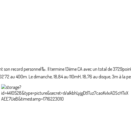
 son record personnel🦾. Il termine 13ème CA avec un total de 3729point
1’02’72 au 400m. Le dimanche, 18,84 au 110mH, 18,76 au disque, 3m à la pe