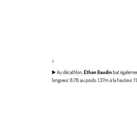
>
▶️ Au décathlon,
Ethan Gaudin
bat également
longueur, 8,78 au poids, 1,37m à la hauteur, 