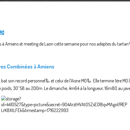
🎽
à Amiens et meeting de Laon cette semaine pour nos adeptes du tartan
ves Combinées à Amiens
k
bat son record personnel🦾 et celui de l’Aisne M0🦾. Elle termine 1ère M0
 poids, 30’’58 au 200m. Le dimanche, 4m64 à la longueur, 16m80 au jave