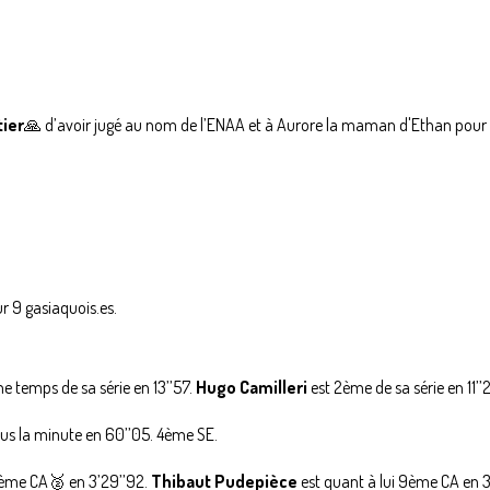
tier
🙏 d’avoir jugé au nom de l’ENAA et à Aurore la maman d'Ethan pour 
 9 gasiaquois.es.
me temps de sa série en 13’’57.
Hugo Camilleri
est 2ème de sa série en 11’’
ous la minute en 60’’05. 4ème SE.
ème CA🥈 en 3’29’’92.
Thibaut Pudepièce
est quant à lui 9ème CA en 3