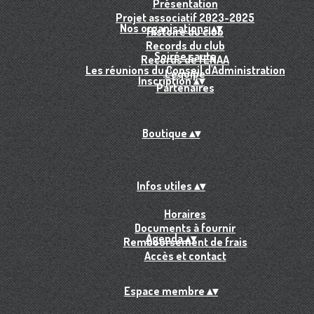
Présentation
Projet associatif 2023-2025
Nos organisations
▴
▾
Histoire du club
Records du club
Soirée sauts
Records de l'ENAA
Les réunions du Conseil d'Administration
L'équipe
Inscription
▴
▾
Partenaires
Boutique
▴
▾
Infos utiles
▴
▾
Horaires
Documents à fournir
Agenda
▴
▾
Remboursement de frais
Accès et contact
Espace membre
▴
▾