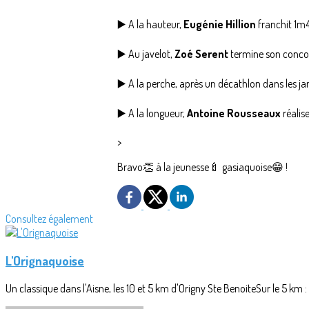
▶️ A la hauteur,
Eugénie Hillion
franchit 1m
▶️ Au javelot,
Zoé Serent
termine son conco
▶️ A la perche, après un décathlon dans les 
▶️ A la longueur,
Antoine Rousseaux
réalis
>
Bravo👏 à la jeunesse🍼 gasiaquoise😁 !
Consultez également
L'Orignaquoise
Un classique dans l'Aisne, les 10 et 5 km d'Origny Ste BenoiteSur le 5 km 