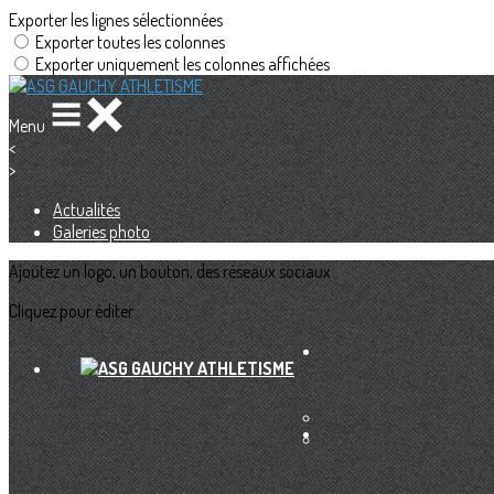
Exporter les lignes sélectionnées
Exporter toutes les colonnes
Exporter uniquement les colonnes affichées
Menu
<
>
Actualités
Galeries photo
Ajoutez un logo, un bouton, des réseaux sociaux
Cliquez pour éditer