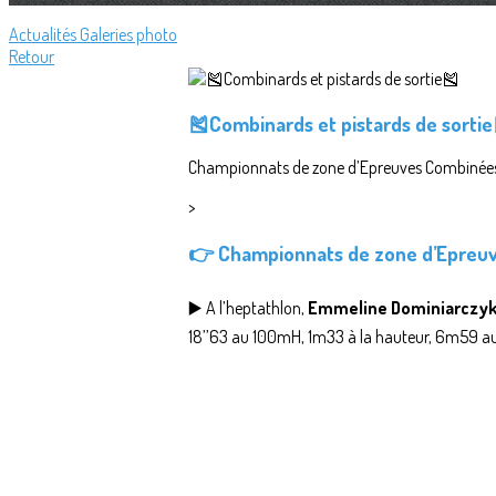
Actualités
Galeries photo
Retour
🎽Combinards et pistards de sortie
Championnats de zone d’Epreuves Combinées 
>
👉 Championnats de zone d’Epreu
▶️ A l’heptathlon,
Emmeline Dominiarczy
18’’63 au 100mH, 1m33 à la hauteur, 6m59 au