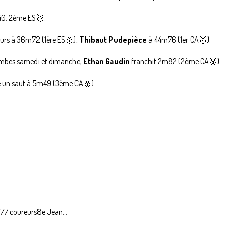
40. 2ème ES🥈.
urs à 36m72 (1ère ES🥇),
Thibaut Pudepièce
à 44m76 (1er CA🥇).
jambes samedi et dimanche,
Ethan Gaudin
franchit 2m82 (2ème CA🥈).
e un saut à 5m49 (3ème CA🥉).
: 77 coureurs8e Jean...