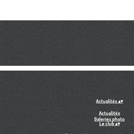
Actualités
▴
▾
Actualités
Galeries photo
Le club
▴
▾