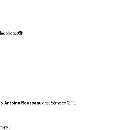
les photos📷.
25,
Antoine Rousseaux
est 5ème en 12’’12.
’10’62.