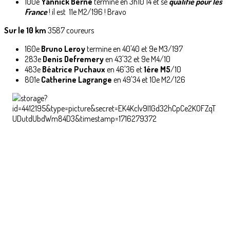
100e
Yannick Berne
termine en 3h10'14 et se
qualifie pour les
France
! il est 11e M2/196 ! Bravo
Sur le 10 km
3587 coureurs
160e
Bruno Leroy
termine en 40'40 et 9e M3/197
283e
Denis Defremery
en 43'32 et 9e M4/10
483e
Béatrice Puchaux
en 46'36 et
1ére M5
/10
801e
Catherine Lagrange
en 49'34 et 10e M2/126