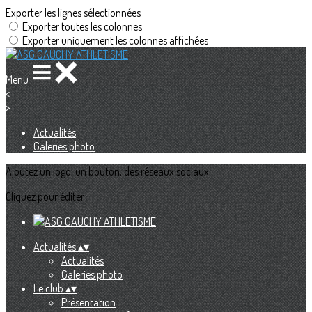
Exporter les lignes sélectionnées
Exporter toutes les colonnes
Exporter uniquement les colonnes affichées
Menu
<
>
Actualités
Galeries photo
Ajoutez un logo, un bouton, des réseaux sociaux
Cliquez pour éditer
Actualités
▴
▾
Actualités
Galeries photo
Le club
▴
▾
Présentation