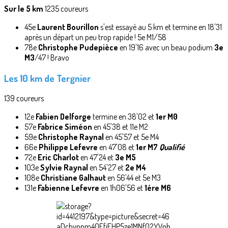
Sur le 5 km
1235 coureurs
45e
Laurent Bourillon
s'est essayé au 5 km et termine en 18'31
après un départ un peu trop rapide ! 5e M1/58
78e
Christophe Pudepièce
en 19'16 avec un beau podium
3e
M3
/47 ! Bravo
Les 10 km de Tergnier
139 coureurs
12e
Fabien Delforge
termine en 38'02 et
1er M0
57e
Fabrice Siméon
en 45'38 et 11e M2
59e
Christophe Raynal
en 45'57 et 5e M4
66e
Philippe Lefevre
en 47'08 et
1er M7
Qualifié
72e
Eric Charlot
en 47'24 et
3e M5
103e
Sylvie Raynal
en 54'27 et
2e M4
108e
Christiane Galhaut
en 56'44 et 5e M3
131e
Fabienne Lefevre
en 1h06'56 et
1ére M6