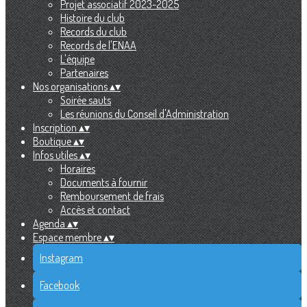
Projet associatif 2023-2025
Histoire du club
Records du club
Records de l'ENAA
L'équipe
Partenaires
Nos organisations
▴
▾
Soirée sauts
Les réunions du Conseil d'Administration
Inscription
▴
▾
Boutique
▴
▾
Infos utiles
▴
▾
Horaires
Documents à fournir
Remboursement de frais
Accès et contact
Agenda
▴
▾
Espace membre
▴
▾
Instagram
Facebook