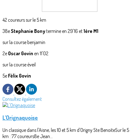
42 coureurs sur le 5 km
38e
Stephanie Bony
termine en 29'16 et
1ére M1
sur la course benjamin
2e
Oscar Govin
en 11'02
sur la course éveil
5e
Félix Govin
Consultez également
L'Orignaquoise
Un classique dans l'Aisne, les 10 et 5 km d'Origny Ste BenoiteSur le 5
km : 77 coureurs8e Jean...