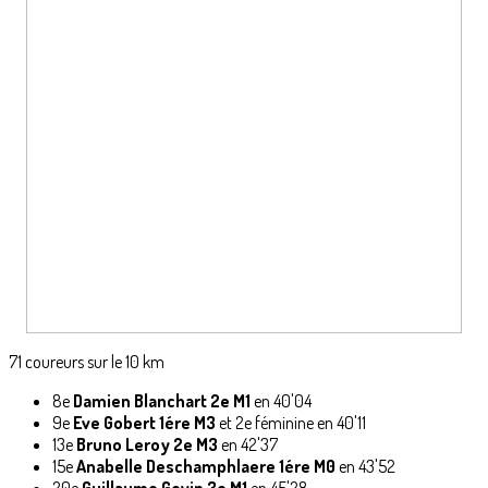
71 coureurs sur le 10 km
8e
Damien Blanchart 2e M1
en 40'04
9e
Eve Gobert 1ére M3
et 2e féminine en 40'11
13e
Bruno Leroy 2e M3
en 42'37
15e
Anabelle Deschamphlaere 1ére M0
en 43'52
20e
Guillaume Govin 3e M1
en 45'28