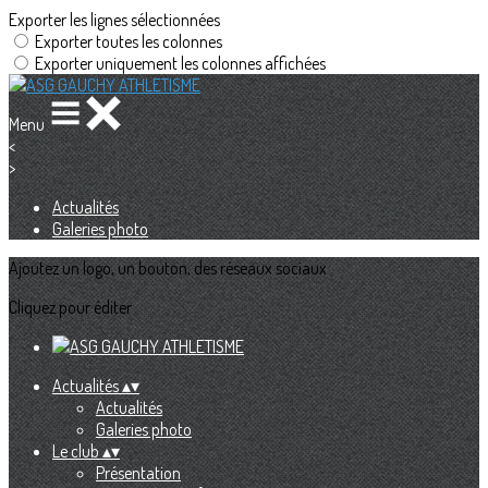
Exporter les lignes sélectionnées
Exporter toutes les colonnes
Exporter uniquement les colonnes affichées
Menu
<
>
Actualités
Galeries photo
Ajoutez un logo, un bouton, des réseaux sociaux
Cliquez pour éditer
Actualités
▴
▾
Actualités
Galeries photo
Le club
▴
▾
Présentation