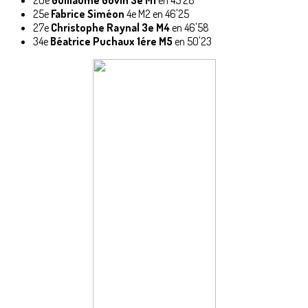
25e
Fabrice Siméon
4e M2 en 46'25
27e
Christophe Raynal 3e M4
en 46'58
34e
Béatrice Puchaux 1ére M5
en 50'23