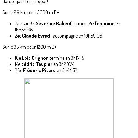
dantesque ! l'enfer quoi !
Sur le 86 km pour 3000 m D+
23e sur 82
Séverine Rabeuf
termine
2e féminine
en
10h59'05
24e
Claude Evrad
l'accompagne en 10h59'06
Sur le 35 km pour 1200 m D+
10e
Loïc Crignon
termine en 3h17'15
14e
cédric Taupier
en 3h29'24
28e
Frédéric Picard
en 3h44'52