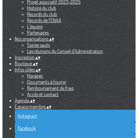
Projet associatif 2023-2025
Histoire du club
Records du club
Records de l'ENAA
L'équipe
Partenaires
Nos organisations
▴
▾
Soirée sauts
Les réunions du Conseil d'Administration
Inscription
▴
▾
Boutique
▴
▾
Infos utiles
▴
▾
Horaires
Documents à fournir
Remboursement de frais
Accès et contact
Agenda
▴
▾
Espace membre
▴
▾
Instagram
Facebook