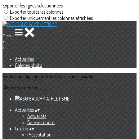
Exporter les lignes sélectionnées
Exporter toutes les colonnes
Exporter uniquement les colonnes affichées
Menu
<
>
Actualités
Galeries photo
Ajoutez un logo, un bouton, des réseaux sociaux
Cliquez pour éditer
Actualités
▴
▾
Actualités
Galeries photo
Le club
▴
▾
Présentation