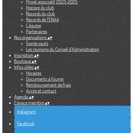
Projet associatif 2023-2025
Histoire du club
Records du club
Records de l'ENAA
L'équipe
Partenaires
Nos organisations
▴
▾
Soirée sauts
Les réunions du Conseil d'Administration
Inscription
▴
▾
Boutique
▴
▾
Infos utiles
▴
▾
Horaires
Documents à fournir
Remboursement de frais
Accès et contact
Agenda
▴
▾
Espace membre
▴
▾
Instagram
Facebook