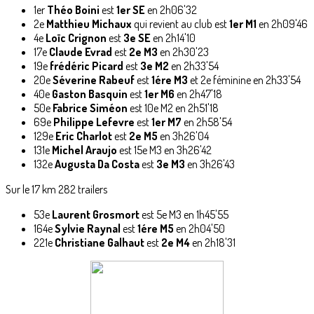
1er
Théo Boini
est
1er SE
en 2h06'32
2e
Matthieu Michaux
qui revient au club est
1er M1
en 2h09'46
4e
Loïc Crignon
est
3e SE
en 2h14'10
17e
Claude Evrad
est
2e M3
en 2h30'23
19e
frédéric Picard
est
3e M2
en 2h33'54
20e
Séverine Rabeuf
est
1ére M3
et 2e féminine en 2h33'54
40e
Gaston Basquin
est
1er M6
en 2h47'18
50e
Fabrice Siméon
est 10e M2 en 2h51'18
69e
Philippe Lefevre
est
1er M7
en 2h58'54
129e
Eric Charlot
est
2e M5
en 3h26'04
131e
Michel Araujo
est 15e M3 en 3h26'42
132e
Augusta Da Costa
est
3e M3
en 3h26'43
Sur le 17 km 282 trailers
53e
Laurent Grosmort
est 5e M3 en 1h45'55
164e
Sylvie Raynal
est
1ére M5
en 2h04'50
221e
Christiane Galhaut
est
2e M4
en 2h18'31