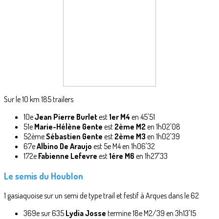
Sur le 10 km 185 trailers
10e
Jean Pierre Burlet
est
1er M4
en 45'51
51e
Marie-Hélène Gente
est
2ème M2
en 1h02'08
52ème
Sébastien Gente
est
2ème M3
en 1h02'39
67e
Albino De Araujo
est 5e M4 en 1h06'32
172e
Fabienne Lefevre
est
1ére M6
en 1h27'33
Le semis du Houblon
1 gasiaquoise sur un semi de type trail et festif à Arques dans le 62
369e sur 635
Lydia Josse
termine 18e M2/39 en 3h13'15