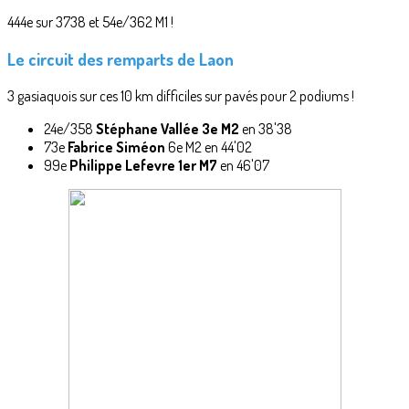
444e sur 3738 et 54e/362 M1 !
Le circuit des remparts de Laon
3 gasiaquois sur ces 10 km difficiles sur pavés pour 2 podiums !
24e/358
Stéphane Vallée
3e M2
en 38'38
73e
Fabrice Siméon
6e M2 en 44'02
99e
Philippe Lefevre
1er M7
en 46'07