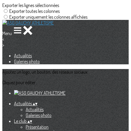
Exporter les lignes sélectionnées
Exporter toutes les colonnes
Exporter uniquement les colonnes affichées
Menu
<
>
Actualités
Galeries photo
Ajoutez un logo, un bouton, des réseaux sociaux
Cliquez pour éditer
Actualités
▴
▾
Actualités
Galeries photo
Le club
▴
▾
Présentation