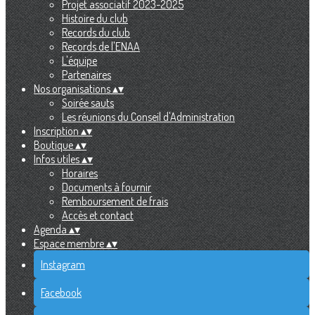
Projet associatif 2023-2025
Histoire du club
Records du club
Records de l'ENAA
L'équipe
Partenaires
Nos organisations
▴
▾
Soirée sauts
Les réunions du Conseil d'Administration
Inscription
▴
▾
Boutique
▴
▾
Infos utiles
▴
▾
Horaires
Documents à fournir
Remboursement de frais
Accès et contact
Agenda
▴
▾
Espace membre
▴
▾
Instagram
Facebook