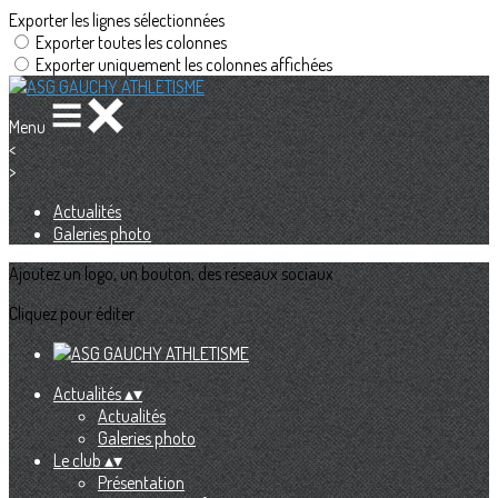
Exporter les lignes sélectionnées
Exporter toutes les colonnes
Exporter uniquement les colonnes affichées
Menu
<
>
Actualités
Galeries photo
Ajoutez un logo, un bouton, des réseaux sociaux
Cliquez pour éditer
Actualités
▴
▾
Actualités
Galeries photo
Le club
▴
▾
Présentation