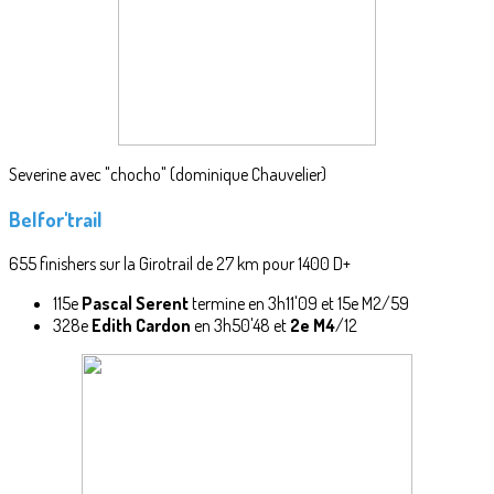
Severine avec "chocho" (dominique Chauvelier)
Belfor'trail
655 finishers sur la Girotrail de 27 km pour 1400 D+
115e
Pascal Serent
termine en 3h11'09 et 15e M2/59
328e
Edith Cardon
en 3h50'48 et
2e M4
/12