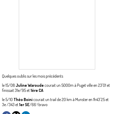
Quelques oublis sur les mois précédents
le 15/08
Juline Waroude
courait un 5000m à Puget ville en 23'01 et
finissait 31e/95 et
1ére CA
le 5/10
Théo Boini
courait un trail de 20 km à Munster en 1h43'25 et
3e /343 et
1er SE
/66 ! bravo